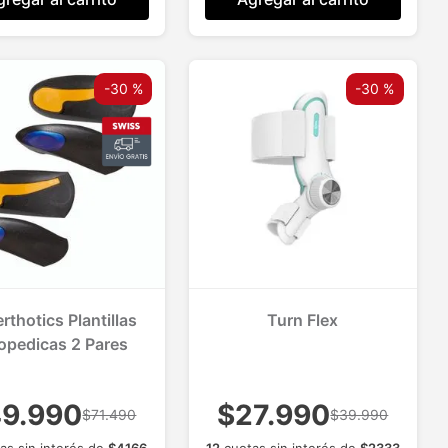
-
30 %
-
30 %
rthotics Plantillas
Turn Flex
opedicas 2 Pares
9.990
$27.990
$71.490
$39.990
as sin interés de
$
4166
12
cuotas sin interés de
$
2333