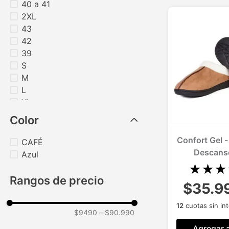
40 a 41
2XL
43
42
39
S
M
L
XL
Color
Confort Gel -
CAFÉ
Descanso
Azul
★
★
★
Rangos de precio
$35.9
12
cuotas sin in
$9490
–
$90.990
Agregar a