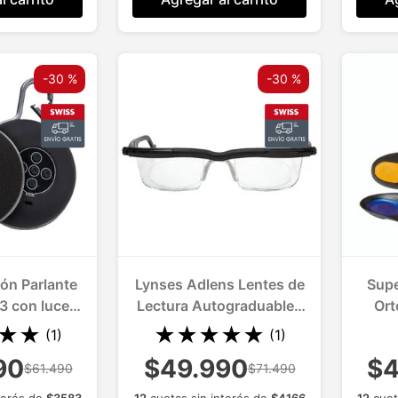
-
30 %
-
30 %
ón Parlante
Lynses Adlens Lentes de
Supe
3 con luces
Lectura Autograduables
Ort
GB
1 Und.
★
★
★
★
★
★
★
(
1
)
(
1
)
90
$49.990
$4
$61.490
$71.490
terés de
$
3583
12
cuotas sin interés de
$
4166
12
cuot