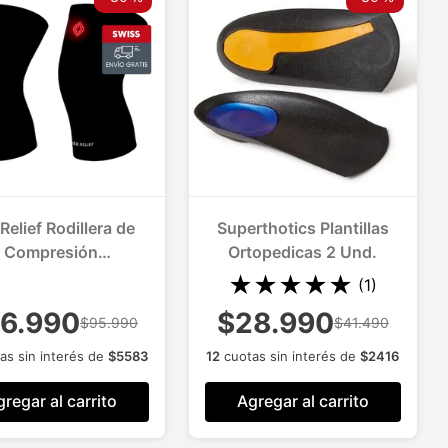
Relief Rodillera de
Superthotics Plantillas
Compresión
Ortopedicas 2 Und.
mogénica 2 Und.
★
★
★
★
★
(
1
)
6.990
$28.990
$95.990
$41.490
as sin interés de
$
5583
12
cuotas sin interés de
$
2416
regar al carrito
Agregar al carrito