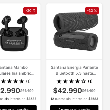
-
30 %
-
30 %
antana Mambo
Santana Energía Parlante
ulares Inalámbricos
Bluetooth 5.3 hasta
con Bluetooth
20hs de reproducción
★
★
★
★
★
★
★
★
★
☆
(
1
)
(
1
)
2.990
$42.990
$61.490
$61.490
as sin interés de
$
3583
12
cuotas sin interés de
$
3583
regar al carrito
Agregar al carrito