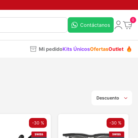
0
Contáctanos
Mi pedido
Kits Únicos
Ofertas
Outlet
Descuento
-
30 %
-
30 %