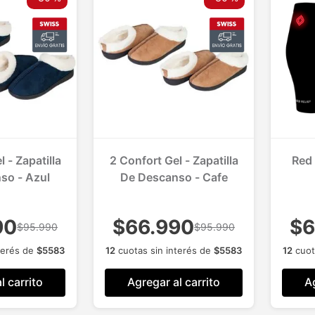
 - Zapatilla
2 Confort Gel - Zapatilla
Red 
so - Azul
De Descanso - Cafe
Ter
90
$66.990
$6
$95.990
$95.990
terés de
$
5583
12
cuotas sin interés de
$
5583
12
cuot
l carrito
Agregar al carrito
Ag