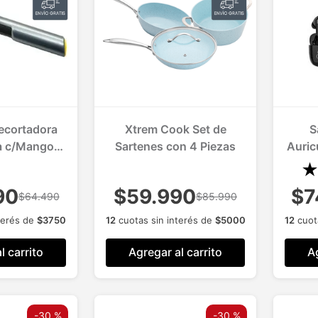
ecortadora
Xtrem Cook Set de
S
a c/Mango
Sartenes con 4 Piezas
Auric
sible
con
90
$59.990
$7
$64.490
$85.990
terés de
$
3750
12
cuotas sin interés de
$
5000
12
cuot
l carrito
Agregar al carrito
Ag
-
30 %
-
30 %