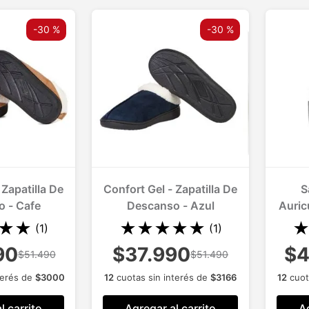
-
30 %
-
30 %
 Zapatilla De
Confort Gel - Zapatilla De
S
 - Cafe
Descanso - Azul
Auric
★
★
★
★
★
★
★
(
1
)
(
1
)
90
$37.990
$4
$51.490
$51.490
terés de
$
3000
12
cuotas sin interés de
$
3166
12
cuot
l carrito
Agregar al carrito
Ag