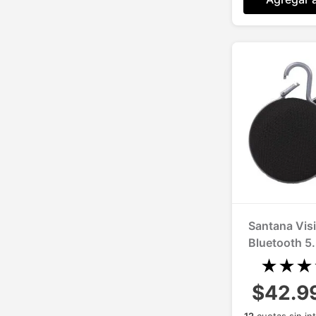
Santana Visi
Bluetooth 5.
R
★
★
★
$42.9
12
cuotas sin in