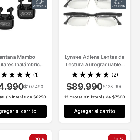
antana Mambo
Lynses Adlens Lentes de
ulares Inalámbricos
Lectura Autograduables
 Bluetooth 2 Und
2 Und.
★
★
★
★
★
★
★
★
★
★
(
1
)
(
2
)
4.990
$89.990
$107.490
$128.990
as sin interés de
$
6250
12
cuotas sin interés de
$
7500
regar al carrito
Agregar al carrito
-
30 %
-
30 %