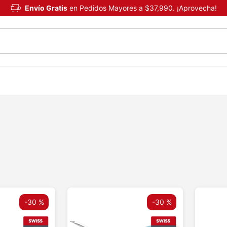
Envío Gratis
en Pedidos Mayores a $37,990. ¡Aprovecha!
-
30 %
-
30 %