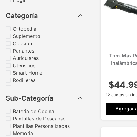
Hogar
Categoría
Ortopedia
Suplemento
Coccion
Parlantes
Trim-Max R
Auriculares
Inalámbric
Utensilios
Exten
Smart Home
Rodilleras
$44.9
Lentes
Set de Manicure
12
cuotas sin in
Sub-Categoría
Mostrar 3 más
Agregar a
Bateria de Cocina
Pantuflas de Descanso
Plantillas Personalizadas
Memoria