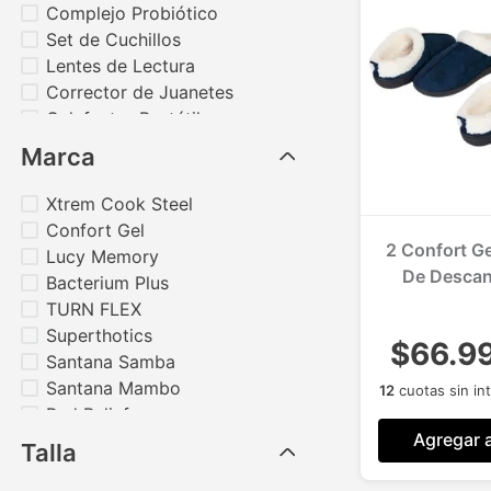
Complejo Probiótico
Set de Cuchillos
Lentes de Lectura
Corrector de Juanetes
Calefactor Portátil
Anti-dolor
Marca
Mostrar 3 más
Xtrem Cook Steel
Confort Gel
2 Confort Gel
Lucy Memory
De Descan
Bacterium Plus
TURN FLEX
Superthotics
$66.9
Santana Samba
Santana Mambo
12
cuotas sin in
Red Relief
Agregar a
Lynses Adlens
Talla
Mostrar 12 más