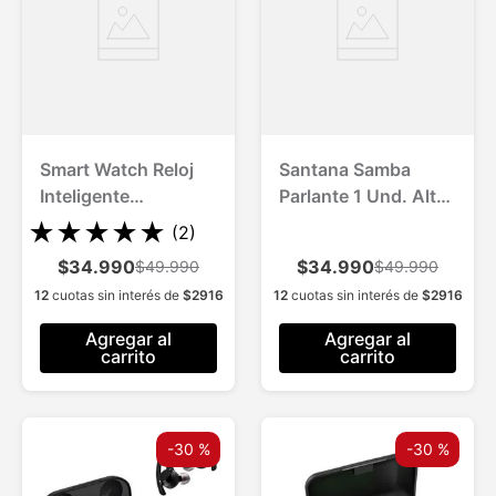
Smart Watch Reloj
Santana Samba
Inteligente
Parlante 1 Und. Alta
Multifunción 1 Und.
Tecnología
★
★
★
★
★
(
2
)
Bluetooth 5.1
$34.990
$34.990
$49.990
$49.990
12
cuotas sin interés de
$
2916
12
cuotas sin interés de
$
2916
Agregar al
Agregar al
carrito
carrito
-
30 %
-
30 %