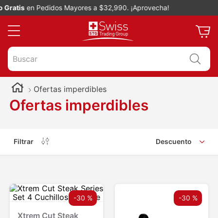
ratis
en Pedidos Mayores a $32,990. ¡Aprovecha!
Buscar
Ofertas imperdibles
Ofertas imperdibles
Filtrar
Descuento
-
30 %
-
30 %
Xtrem Cut Steak