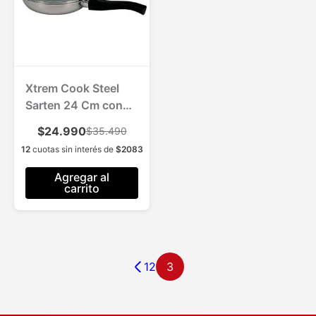
Xtrem Cook Steel
Sarten 24 Cm con
Tapa
$24.990
$35.490
12
cuotas sin interés de
$
2083
Agregar al
carrito
1
2
3