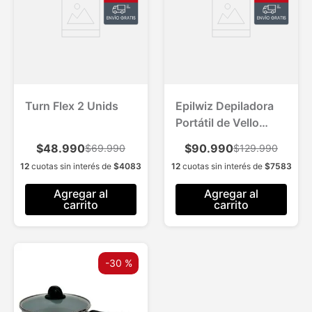
Turn Flex 2 Unids
Epilwiz Depiladora
Portátil de Vello
Facial 2 Und.
$48.990
$90.990
$69.990
$129.990
12
cuotas sin interés de
$
4083
12
cuotas sin interés de
$
7583
Agregar al
Agregar al
carrito
carrito
-
30 %