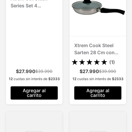
Series Set 4
Cuchillos p/Carne
Xtrem Cook Steel
Sarten 28 Cm con
Tapa
★
★
★
★
★
(
1
)
$27.990
$27.990
$39.990
$39.990
12
cuotas sin interés de
$
2333
12
cuotas sin interés de
$
2333
Agregar al
Agregar al
carrito
carrito