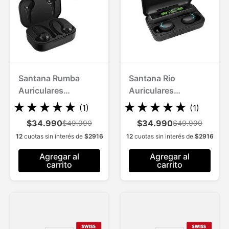
Santana Rumba
Santana Rio
Auriculares
Auriculares
Bluetooth 5.1 hasta
Bluetooth 5.1
★
★
★
★
★
★
★
★
★
★
(
1
)
(
1
)
10 mts de alcance
$34.990
$34.990
$49.990
$49.990
12
cuotas sin interés de
$
2916
12
cuotas sin interés de
$
2916
Agregar al
Agregar al
carrito
carrito