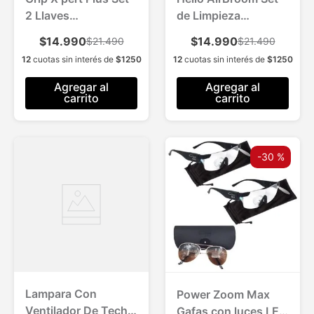
2 Llaves
de Limpieza
Hexagonales
Ultraliviano
$14.990
$14.990
$21.490
$21.490
Universales
12
cuotas sin interés de
$
1250
12
cuotas sin interés de
$
1250
Agregar al
Agregar al
carrito
carrito
-
30 %
Lampara Con
Power Zoom Max
Ventilador De Techo
Gafas con luces LED