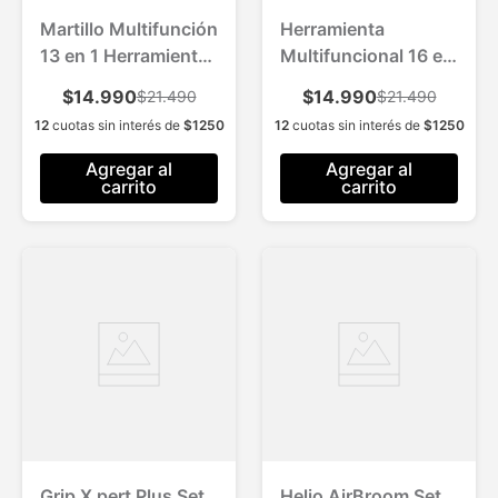
Martillo Multifunción
Herramienta
13 en 1 Herramienta
Multifuncional 16 en
Compacta
1 Versátil Práctica
$14.990
$14.990
$21.490
$21.490
Liviana
12
cuotas sin interés de
$
1250
12
cuotas sin interés de
$
1250
Agregar al
Agregar al
carrito
carrito
Grip X pert Plus Set
Helio AirBroom Set