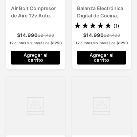
Air Bolt Compresor
Balanza Electrónica
de Aire 12v Auto
Digital de Cocina
Bicicleta Moto
Hasta 5kg
★
★
★
★
★
(
1
)
$14.990
$14.990
$21.490
$21.490
12
cuotas sin interés de
$
1250
12
cuotas sin interés de
$
1250
Agregar al
Agregar al
carrito
carrito