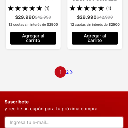
Socket Fan Light
integradas
★
★
★
★
★
★
★
★
★
★
(
1
)
(
1
)
$29.990
$29.990
$42.990
$42.990
12
cuotas sin interés de
$
2500
12
cuotas sin interés de
$
2500
Agregar al
Agregar al
carrito
carrito
1
2
Suscríbete
y recibe un cupón para tu próxima compra