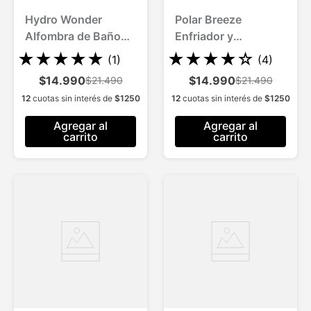
Hydro Wonder
Polar Breeze
Alfombra de Baño
Enfriador y
Antideslizante
Humidificador
★
★
★
★
★
★
★
★
★
☆
(
1
)
(
4
)
Superabsorbente
Portátil
$14.990
$14.990
$21.490
$21.490
12
cuotas sin interés de
$
1250
12
cuotas sin interés de
$
1250
Agregar al
Agregar al
carrito
carrito