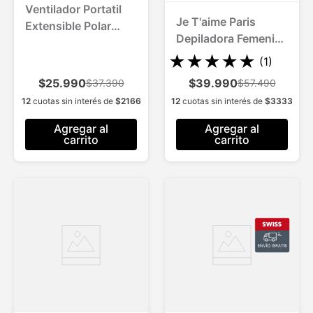
Ventilador Portatil
Je T'aime Paris
Extensible Polar
Depiladora Femenina
Breeze Fan
1 Und. con 4
★
★
★
★
★
(
1
)
Accesorios
$25.990
$39.990
$37.390
$57.490
Intercambiables
12
cuotas sin interés de
$
2166
12
cuotas sin interés de
$
3333
Agregar al
Agregar al
carrito
carrito