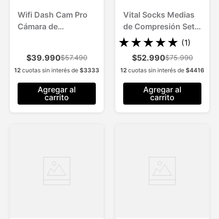
Wifi Dash Cam Pro
Vital Socks Medias
Cámara de
de Compresión Set 3
Grabación para
Und Alivio y
★
★
★
★
★
(
1
)
Vehículos 1 Und.
Comodidad
$39.990
$52.990
$57.490
$75.990
Instantánea (2 Pares
12
cuotas sin interés de
$
3333
12
cuotas sin interés de
$
4416
Beige + 1 Ng)
Agregar al
Agregar al
carrito
carrito