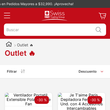
 Pedidos Mayores a $32,990. ¡Aprovecha!
Buscar
Outlet 🔥
Outlet 🔥
Filtrar
Descuento
-
30 %
-
30 %