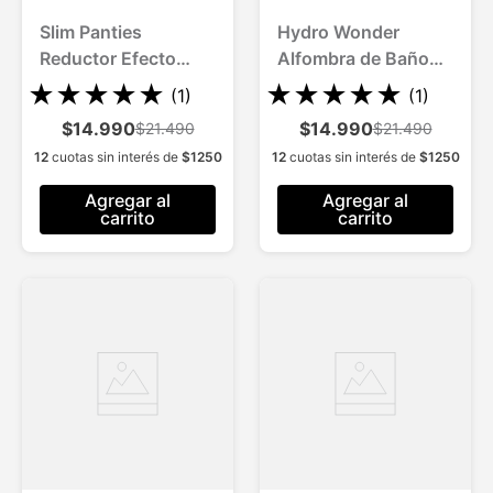
Slim Panties
Hydro Wonder
Reductor Efecto
Alfombra de Baño
PushUp 3 Und.
Antideslizante
★
★
★
★
★
★
★
★
★
★
(
1
)
(
1
)
Estilizan Modelan
Superabsorbente
$14.990
$14.990
$21.490
$21.490
Abdomen y Cintura
12
cuotas sin interés de
$
1250
12
cuotas sin interés de
$
1250
(Blanco+Beige+Ng)
Agregar al
Agregar al
carrito
carrito