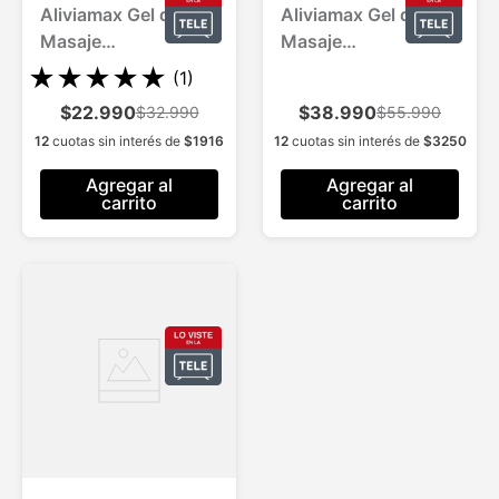
Aliviamax Gel de
Aliviamax Gel de
Masaje
Masaje
C/Andiroba para 1
C/Andiroba para 2
★
★
★
★
★
(
1
)
Mes.
Meses
$22.990
$38.990
$32.990
$55.990
12
cuotas sin interés de
$
1916
12
cuotas sin interés de
$
3250
Agregar al
Agregar al
carrito
carrito