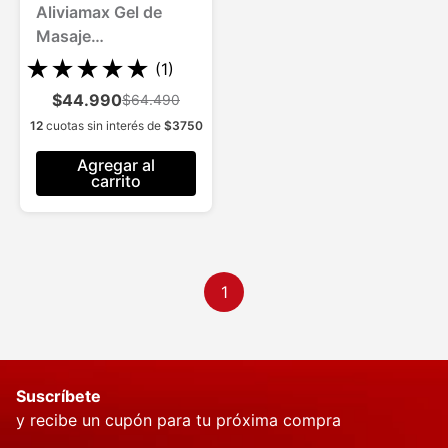
Aliviamax Gel de
Masaje
C/Andiroba para 3
★
★
★
★
★
(
1
)
Meses
$44.990
$64.490
12
cuotas sin interés de
$
3750
Agregar al
carrito
1
Suscríbete
y recibe un cupón para tu próxima compra