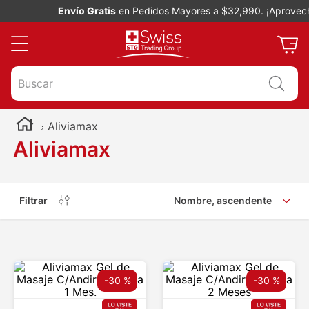
Envío Gratis
en Pedidos Mayores a $32,990. ¡Aprovech
Buscar
Aliviamax
Aliviamax
Filtrar
Nombre, ascendente
-
30 %
-
30 %