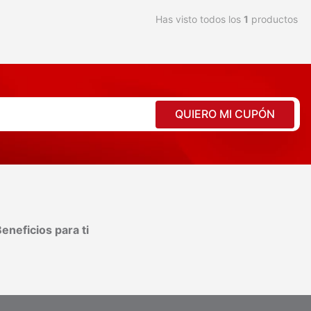
Has visto todos los
1
productos
QUIERO MI CUPÓN
eneficios para ti