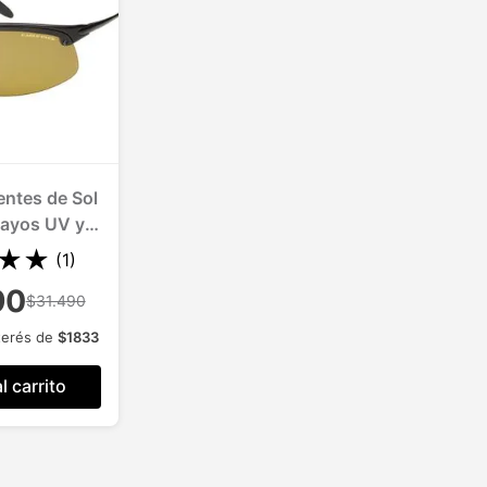
entes de Sol
ayos UV y
 1 Und.
★
★
(
1
)
90
$31.490
terés de
$
1833
l carrito