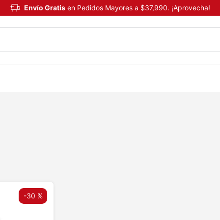
Envío Gratis
en Pedidos Mayores a $37,990. ¡Aprovecha!
-
30 %