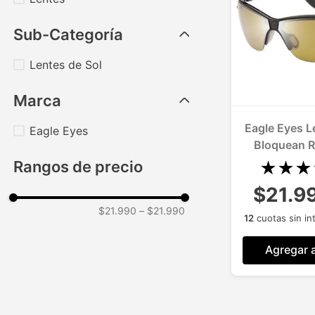
Sub-Categoría
Lentes de Sol
Marca
Eagle Eyes L
Eagle Eyes
Bloquean R
Luz Azul
Rangos de precio
★
★
★
$21.9
$21.990
–
$21.990
12
cuotas sin in
Agregar a