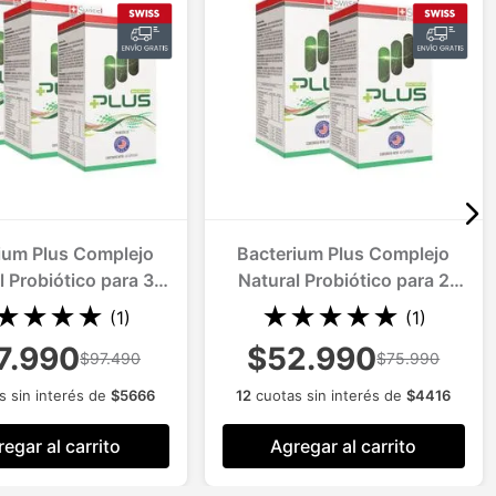
ium Plus Complejo
Bacterium Plus Complejo
l Probiótico para 3
Natural Probiótico para 2
Meses
Meses
★
★
★
★
★
★
★
★
★
(
1
)
(
1
)
7.990
$52.990
$97.490
$75.990
s sin interés de
$
5666
12
cuotas sin interés de
$
4416
egar al carrito
Agregar al carrito