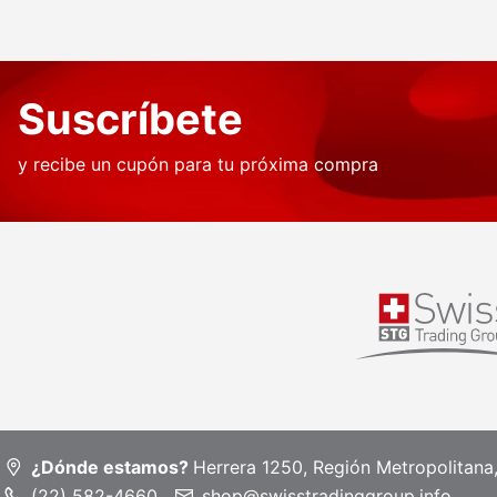
Suscríbete
y recibe un cupón para tu próxima compra
¿Dónde estamos?
Herrera 1250, Región Metropolitana
(22) 582-4660
shop@swisstradinggroup.info