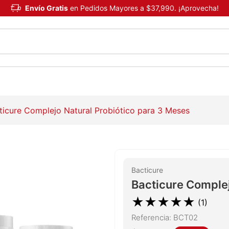
Envío Gratis
en Pedidos Mayores a $37,990. ¡Aprovecha!
ticure Complejo Natural Probiótico para 3 Meses
Bacticure
Bacticure Complej
★
★
★
★
★
(
1
)
Referencia
:
BCT02