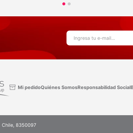
Mi pedido
Quiénes Somos
Responsabilidad Social
B
, Chile, 8350097