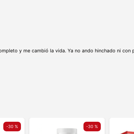
ompleto y me cambió la vida. Ya no ando hinchado ni con 
-
30 %
-
30 %