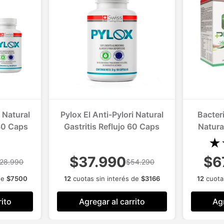
i Natural
Pylox El Anti-Pylori Natural
Bacter
180 Caps
Gastritis Reflujo 60 Caps
Natura
★
$37.990
$6
28.990
$54.290
de
$
7500
12
cuotas sin interés de
$
3166
12
cuota
rito
Agregar al carrito
Agr