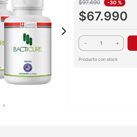
$
97
.
490
-
30 %
$
67
.
990
－
＋
Producto con stock