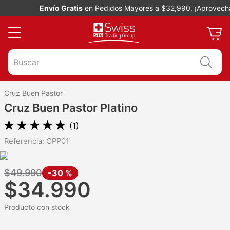
Envío Gratis
en Pedidos Mayores a $32,990. ¡Aprovecha!
Buscar
Cruz Buen Pastor
Cruz Buen Pastor Platino
★
★
★
★
★
(
1
)
Referencia
:
CPP01
$
49
.
990
-
30 %
$
34
.
990
Producto con stock