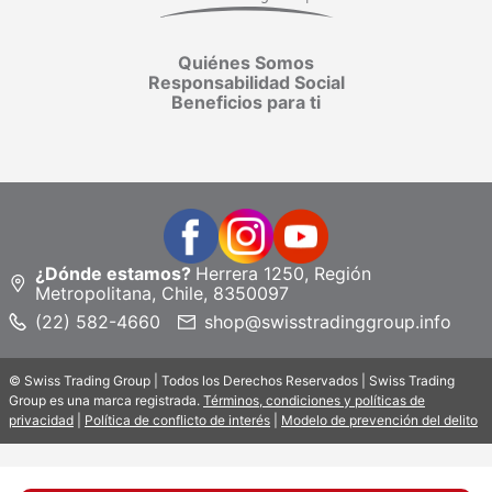
Quiénes Somos
Responsabilidad Social
Beneficios para ti
¿Dónde estamos?
Herrera 1250, Región
Metropolitana, Chile, 8350097
(22) 582-4660
shop@swisstradinggroup.info
© Swiss Trading Group | Todos los Derechos Reservados | Swiss Trading
Group es una marca registrada.
Términos, condiciones y políticas de
privacidad
|
Política de conflicto de interés
|
Modelo de prevención del delito