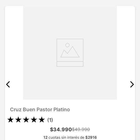
Cruz Buen Pastor Platino
★
★
★
★
★
(
1
)
$34.990
$49.990
12
cuotas sin interés de
$
2916