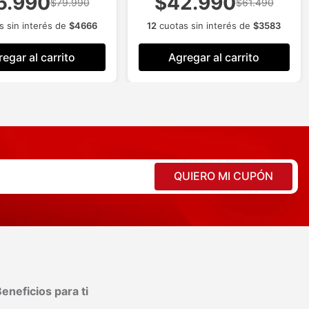
5.990
$42.990
$79.990
$61.490
 sin interés de
$
4666
12
cuotas sin interés de
$
3583
egar al carrito
Agregar al carrito
QUIERO MI CUPÓN
eneficios para ti