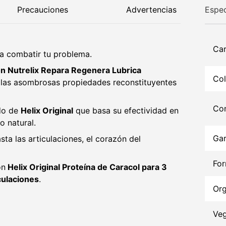
Precauciones
Advertencias
Espec
Car
ra combatir tu problema.
on Nutrelix Repara Regenera Lubrica
Col
e las asombrosas propiedades reconstituyentes
Con
do de
Helix Original
que basa su efectividad en
o natural.
Gar
ta las articulaciones, el corazón del
Fo
on
Helix Original Proteína de Caracol para 3
culaciones
.
Org
Ve