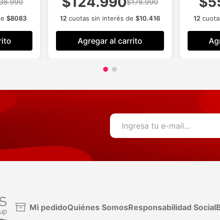
$124.990
$5
38.990
$178.990
de
$
8083
12
cuotas sin interés de
$
10
.
416
12
cuotas
rito
Agregar al carrito
Agr
Mi pedido
Quiénes Somos
Responsabilidad Social
B