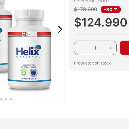
Referencia
:
HLI02
$
178
.
990
-
30 %
$
124
.
990
－
＋
Producto con stock