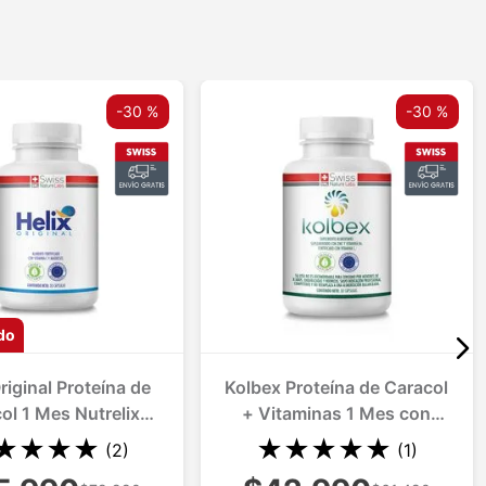
-
30 %
-
30 %
-
30 %
do
riginal Proteína de
Kolbex Proteína de Caracol
ol 1 Mes Nutrelix
+ Vitaminas 1 Mes con
Regenera y Lubrica
Nutraspersa Combate
★
★
★
★
★
★
★
★
★
(
2
)
(
1
)
rticulaciones
Problemas Articulares