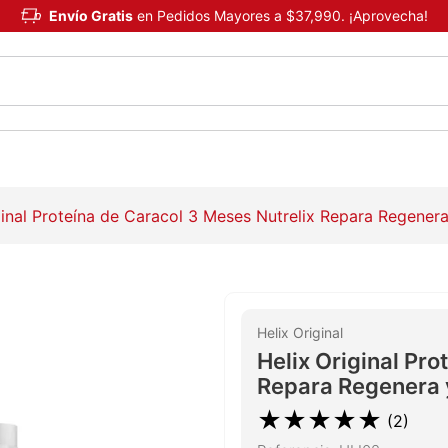
Envío Gratis
en Pedidos Mayores a $37,990. ¡Aprovecha!
ginal Proteína de Caracol 3 Meses Nutrelix Repara Regenera
Helix Original
Helix Original Pro
Repara Regenera y
★
★
★
★
★
(
2
)