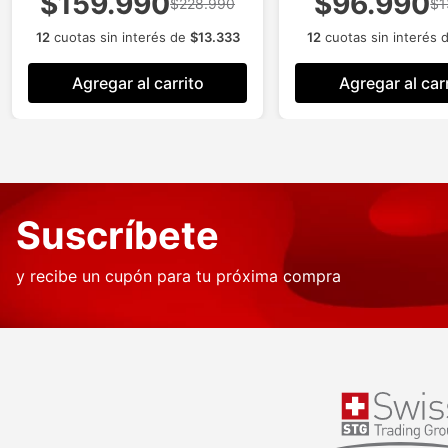
$159.990
$96.990
$228.990
$1
12
cuotas sin interés de
$
13
.
333
12
cuotas sin interés 
Agregar al carrito
Agregar al car
Suscríbete
y recibe un cupón para tu próxima compra