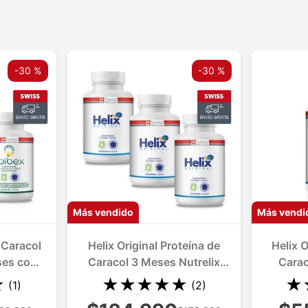
-
30 %
-
30 %
Más vendido
Más vendi
 Caracol
Helix Original Proteína de
Helix O
ses con
Caracol 3 Meses Nutrelix
Carac
mbate
Repara Regenera y Lubrica
Repara 
★
★
★
★
★
★
★
(
1
)
(
2
)
ulares
Articulaciones
A