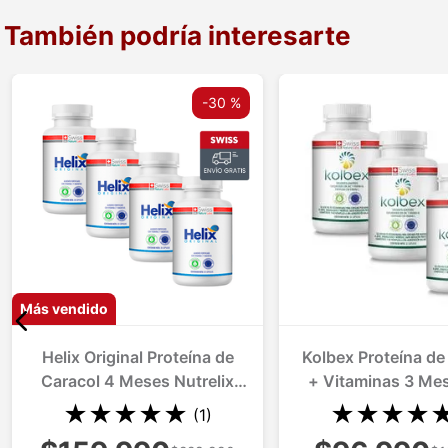
También podría interesarte
-
30 %
Más vendido
Helix Original Proteína de
Kolbex Proteína de
Caracol 4 Meses Nutrelix
+ Vitaminas 3 Me
Repara Regenera y Lubrica
Nutraspersa Co
★
★
★
★
★
★
★
★
★
(
1
)
Articulaciones
Problemas Artic