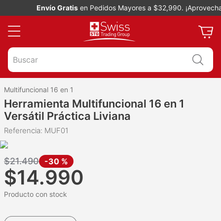
Envío Gratis
en Pedidos Mayores a $32,990. ¡Aprovecha!
Buscar
Multifuncional 16 en 1
Herramienta Multifuncional 16 en 1
Versátil Práctica Liviana
Referencia
:
MUF01
$
21
.
490
-
30 %
$
14
.
990
Producto con stock