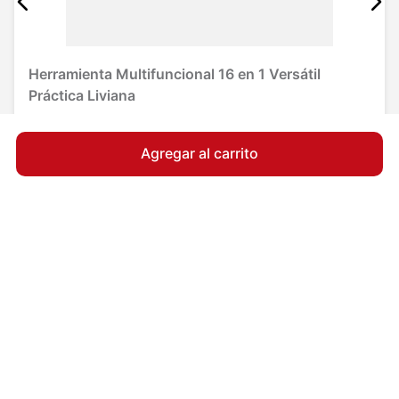
Herramienta Multifuncional 16 en 1 Versátil
Práctica Liviana
$14.990
$21.490
12
cuotas sin interés de
$
1250
Agregar al carrito
Agregar al carrito
Suscríbete
y recibe un cupón para tu próxima compra