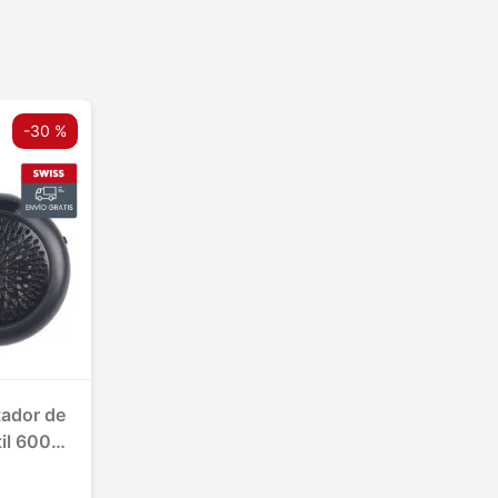
-
30 %
tador de
il 600
.