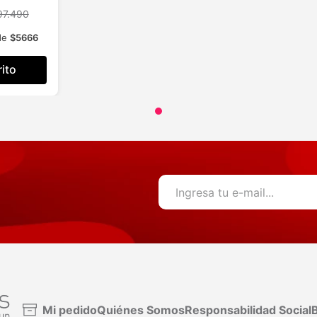
97.490
 de
$
5666
rito
Mi pedido
Quiénes Somos
Responsabilidad Social
B