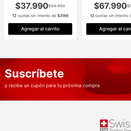
$37.990
$67.990
$54.490
$
12
cuotas sin interés de
$
3166
12
cuotas sin interés
Agregar al carrito
Agregar al car
Suscríbete
y recibe un cupón para tu próxima compra