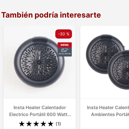
También podría interesarte
-
30 %
Insta Heater Calentador
Insta Heater Calen
Electrico Portátil 600 Watts
Ambientes Portát
1 Und.
Watts 2 Und
★
★
★
★
★
(
1
)