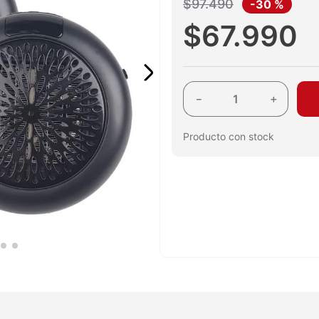
$
97
.
490
-
30 %
$
67
.
990
－
＋
Producto con stock