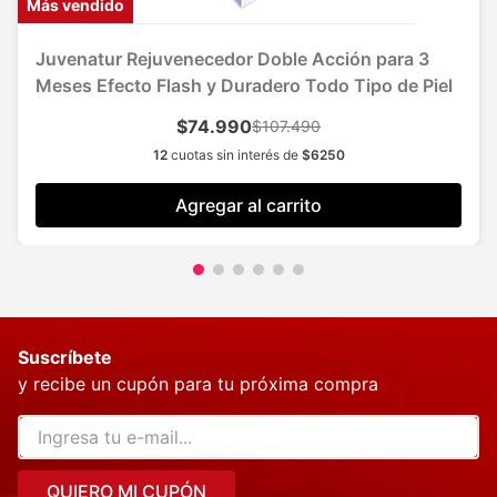
Más vendido
Juvenatur Rejuvenecedor Doble Acción para 3
Meses Efecto Flash y Duradero Todo Tipo de Piel
$74.990
$107.490
12
cuotas sin interés de
$
6250
Agregar al carrito
Suscríbete
y recibe un cupón para tu próxima compra
QUIERO MI CUPÓN