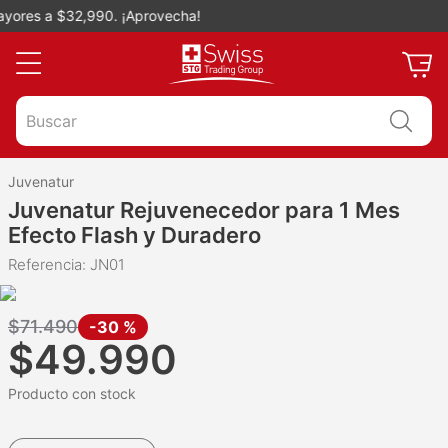
res a $32,990. ¡Aprovecha!
Buscar
Juvenatur
Juvenatur Rejuvenecedor para 1 Mes
Efecto Flash y Duradero
Referencia
:
JN01
$
71
.
490
-
30 %
$
49
.
990
Producto con stock