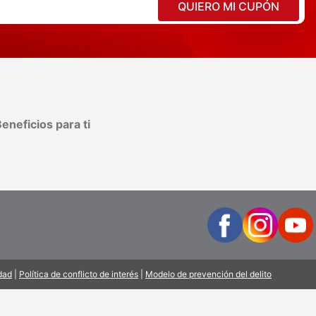
QUIERO MI CUPÓN
eneficios para ti
idad
|
Política de conflicto de interés
|
Modelo de prevención del delito