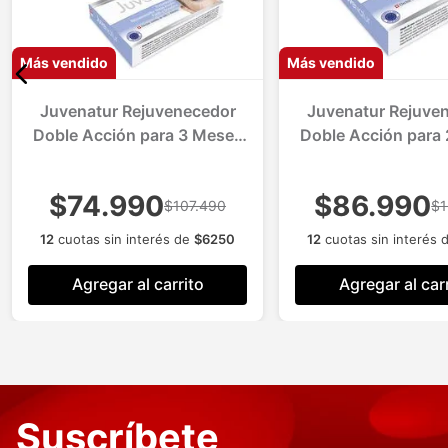
Más vendido
Más vendido
Juvenatur Rejuvenecedor
Juvenatur Rejuve
Doble Acción para 3 Meses
Doble Acción para
Efecto Flash y Duradero
Efecto Flash y D
Todo Tipo de Piel
Todo Tipo de P
$74.990
$86.990
$107.490
$1
12
cuotas sin interés de
$
6250
12
cuotas sin interés 
Agregar al carrito
Agregar al car
Suscríbete