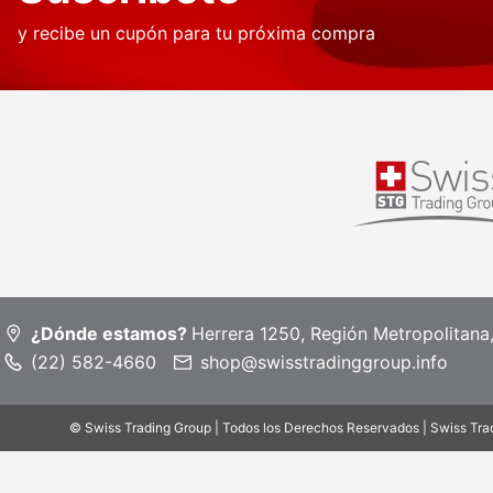
y recibe un cupón para tu próxima compra
¿Dónde estamos?
Herrera 1250, Región Metropolitana
(22) 582-4660
shop@swisstradinggroup.info
© Swiss Trading Group | Todos los Derechos Reservados | Swiss Tra