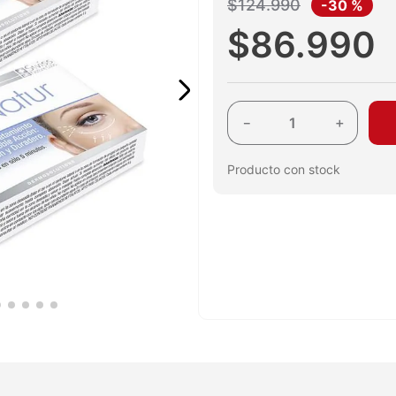
$
124
.
990
-
30 %
$
86
.
990
－
＋
Producto con stock