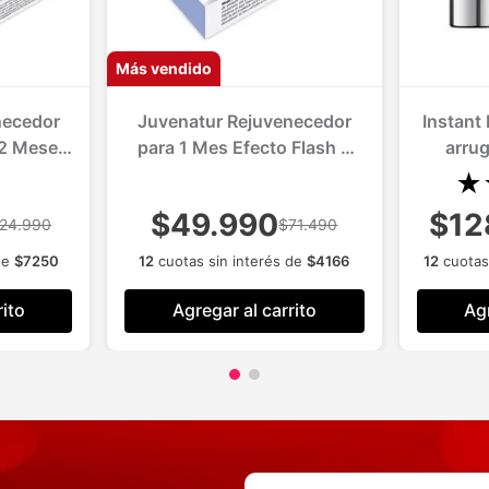
Más vendido
necedor
Juvenatur Rejuvenecedor
Instant
 2 Meses
para 1 Mes Efecto Flash y
arru
uradero
Duradero
★
iel
$49.990
$12
24.990
$71.490
de
$
7250
12
cuotas sin interés de
$
4166
12
cuotas
rito
Agregar al carrito
Agr