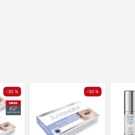
-
30 %
-
30 %