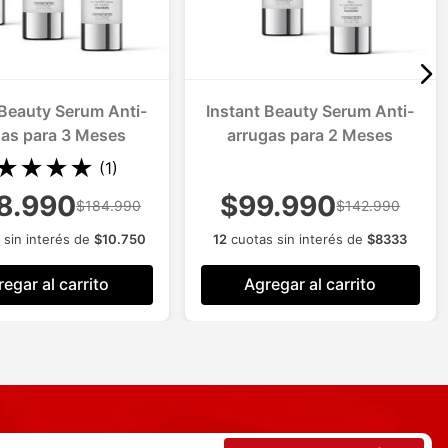
 Beauty Serum Anti-
Instant Beauty Serum Anti-
gas para 3 Meses
arrugas para 2 Meses
★
★
★
★
(
1
)
8.990
$99.990
$184.990
$142.990
 sin interés de
$
10
.
750
12
cuotas sin interés de
$
8333
egar al carrito
Agregar al carrito