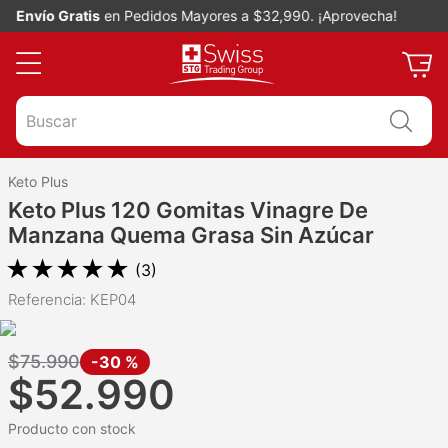
Envío Gratis
en Pedidos Mayores a $32,990. ¡Aprovecha!
Buscar
Keto Plus
Keto Plus 120 Gomitas Vinagre De
Manzana Quema Grasa Sin Azúcar
★
★
★
★
★
(
3
)
Referencia
:
KEP04
$
75
.
990
-
30 %
$
52
.
990
Producto con stock