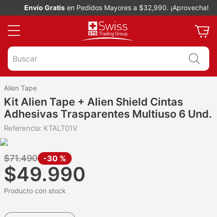
Envío Gratis
en Pedidos Mayores a $32,990. ¡Aprovecha!
Buscar
Alien Tape
Kit Alien Tape + Alien Shield Cintas
Adhesivas Trasparentes Multiuso 6 Und.
Referencia
:
KTALT01V
$
71
.
490
-
30 %
$
49
.
990
Producto con stock