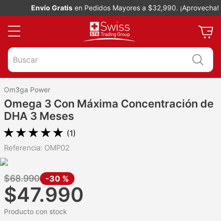
Envío Gratis
en Pedidos Mayores a $32,990. ¡Aprovecha!
Buscar
Om3ga Power
Omega 3 Con Máxima Concentración de
DHA 3 Meses
★
★
★
★
★
(
1
)
Referencia
:
OMP02
$
68
.
990
-
30 %
$
47
.
990
Producto con stock