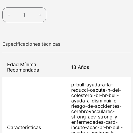
－
＋
Especificaciones técnicas
Edad Mínima
18 Años
Recomendada
p-bull-ayuda-a-la-
reducci-oacute-n-del-
colesterol-br-br-bull-
ayuda-a-disminuir-el-
riesgo-de-accidentes-
cerebrovasculares-
strong-acv-strong-y-
enfermedades-card-
Características
iacute-acas-br-br-bull-
ayuda-a-mejorar-la-