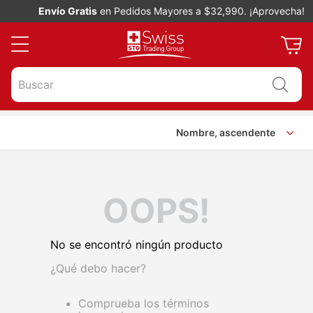
Envío Gratis
en Pedidos Mayores a $32,990. ¡Aprovecha!
Buscar
Nombre, ascendente
OOPS!
No se encontró ningún producto
¿Qué debo hacer?
Comprueba los términos