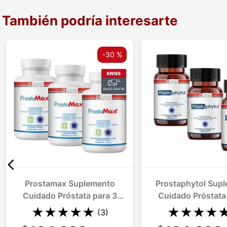
También podría interesarte
-
30 %
Prostamax Suplemento
Prostaphytol Sup
Cuidado Próstata para 3
Cuidado Próstata
Meses
Meses
★
★
★
★
★
★
★
★
★
(
3
)