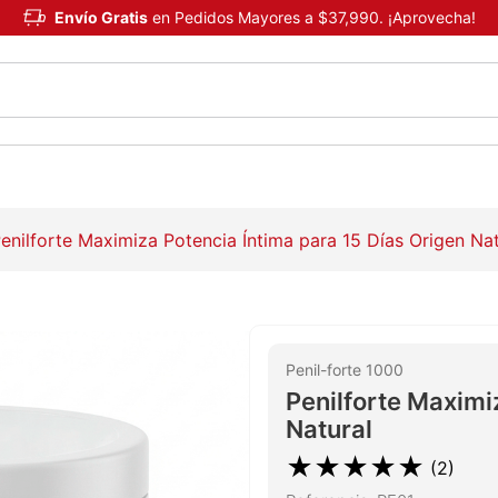
Envío Gratis
en Pedidos Mayores a $37,990. ¡Aprovecha!
enilforte Maximiza Potencia Íntima para 15 Días Origen Nat
Penil-forte 1000
Penilforte Maximi
Natural
★
★
★
★
★
(
2
)