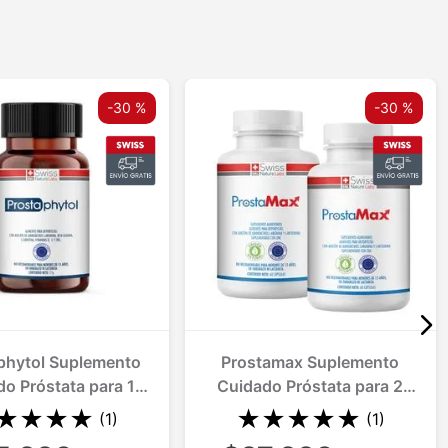
-
30 %
-
30 %
-
30 %
phytol Suplemento
Prostamax Suplemento
o Próstata para 1
Cuidado Próstata para 2
Mes
Meses
★
★
★
★
★
★
★
★
★
(
1
)
(
1
)