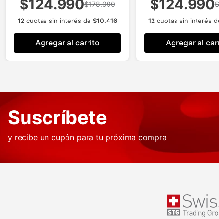
$124.990
$124.990
$178.990
$
12
cuotas sin interés de
$
10
.
416
12
cuotas sin interés 
Agregar al carrito
Agregar al car
Suscríbete
y recibe un cupón para tu próxima compra