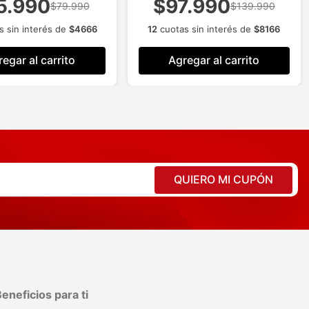
5.990
$97.990
$79.990
$139.990
 sin interés de
$
4666
12
cuotas sin interés de
$
8166
egar al carrito
Agregar al carrito
QUIERO MI CUPÓN
eneficios para ti