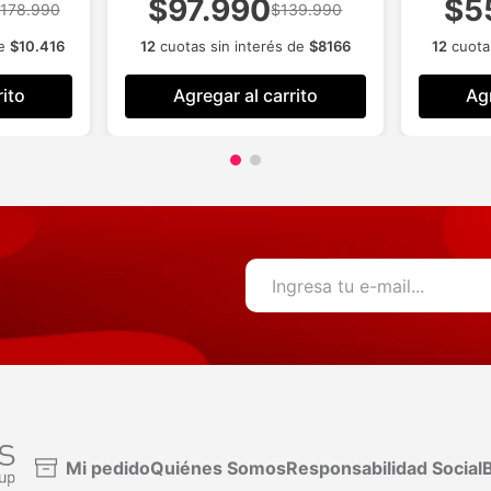
$97.990
$5
178.990
$139.990
de
$
10
.
416
12
cuotas sin interés de
$
8166
12
cuotas
rito
Agregar al carrito
Agr
Mi pedido
Quiénes Somos
Responsabilidad Social
B