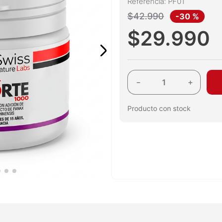
Referencia
:
PF01
$
42
.
990
-
30 %
$
29
.
990
－
＋
Producto con stock