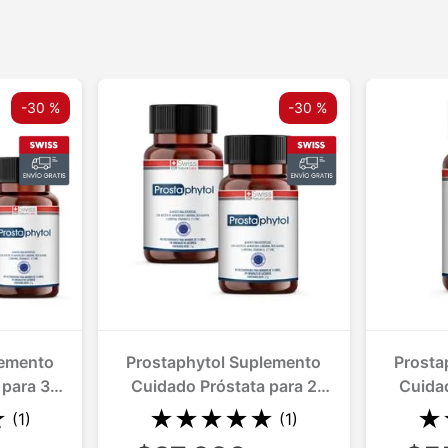
-
30 %
-
30 %
lemento
Prostaphytol Suplemento
Prosta
 para 3
Cuidado Próstata para 2
Cuidad
Meses
★
★
★
★
★
★
★
(
1
)
(
1
)