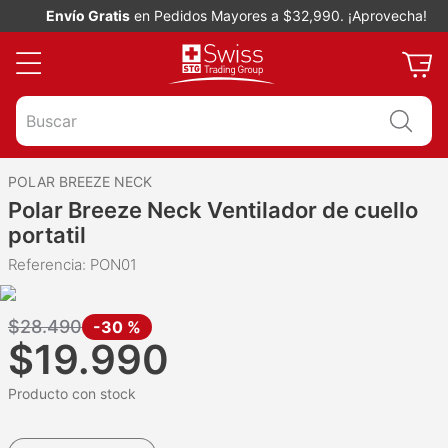
Envío Gratis
en Pedidos Mayores a $32,990. ¡Aprovecha!
Buscar
POLAR BREEZE NECK
Polar Breeze Neck Ventilador de cuello
portatil
Referencia
:
PON01
$
28
.
490
-
30 %
$
19
.
990
Producto con stock