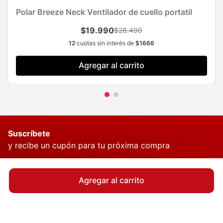
Polar Breeze Neck Ventilador de cuello portatil
$19.990
$28.490
12
cuotas sin interés de
$
1666
Agregar al carrito
Suscríbete
y recibe un cupón para tu próxima compra
Agregar al carrito
QUIERO MI CUPÓN