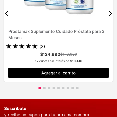
Prostamax Suplemento Cuidado Próstata para 3
Meses
★
★
★
★
★
(
3
)
$124.990
$178.990
12
cuotas sin interés de
$
10
.
416
Agregar al carrito
Suscríbete
y recibe un cupón para tu próxima compra