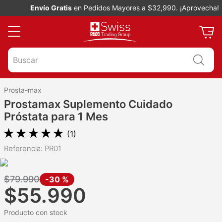
Envío Gratis
en Pedidos Mayores a $32,990. ¡Aprovecha!
Buscar
Prosta-max
Prostamax Suplemento Cuidado
Próstata para 1 Mes
★
★
★
★
★
(
1
)
Referencia
:
PR01
$
79
.
990
-
30 %
$
55
.
990
Producto con stock