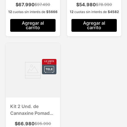
+ 1 Und. de
$67.990
$54.980
$97.490
$78.990
Cannaxine Roll On
12
cuotas sin interés de
$
5666
12
cuotas sin interés de
$
4582
para Aliviar el Dolor
Agregar al
Agregar al
carrito
carrito
Kit 2 Und. de
Cannaxine Pomada
+ 2 Und. de
$66.980
$95.990
Cannaxine Roll On