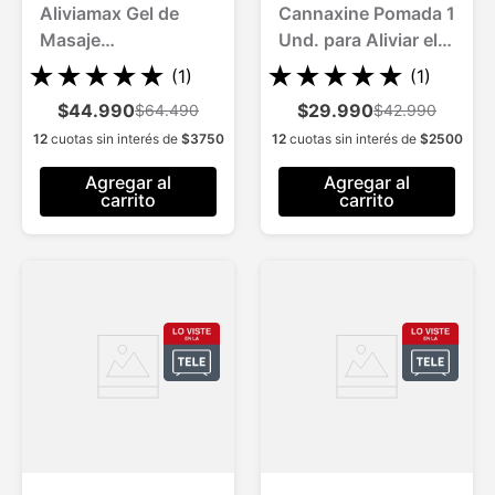
Aliviamax Gel de
Cannaxine Pomada 1
Masaje
Und. para Aliviar el
C/Andiroba para 3
Dolor
★
★
★
★
★
★
★
★
★
★
(
1
)
(
1
)
Meses
$44.990
$29.990
$64.490
$42.990
12
cuotas sin interés de
$
3750
12
cuotas sin interés de
$
2500
Agregar al
Agregar al
carrito
carrito