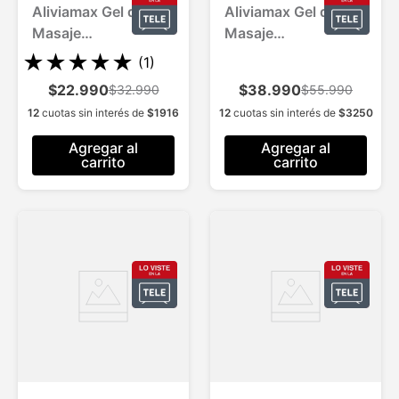
Aliviamax Gel de
Aliviamax Gel de
Masaje
Masaje
C/Andiroba para 1
C/Andiroba para 2
★
★
★
★
★
(
1
)
Mes.
Meses
$22.990
$38.990
$32.990
$55.990
12
cuotas sin interés de
$
1916
12
cuotas sin interés de
$
3250
Agregar al
Agregar al
carrito
carrito