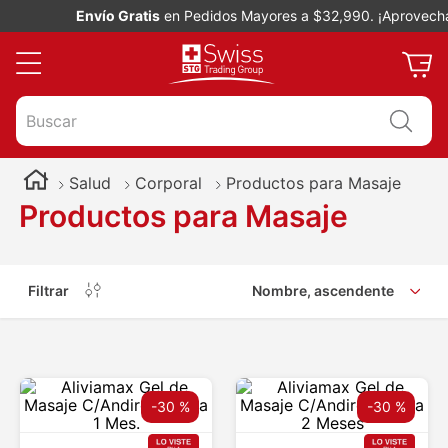
Envío Gratis
en Pedidos Mayores a $32,990. ¡Aprovecha!
Buscar
Salud
Corporal
Productos para Masaje
Productos para Masaje
Filtrar
Nombre, ascendente
-
30 %
-
30 %