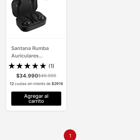
Santana Rumba
Auriculares
Bluetooth 5.1 hasta
★
★
★
★
★
(
1
)
10 mts de alcance
$34.990
$49.990
12
cuotas sin interés de
$
2916
Agregar al
carrito
1