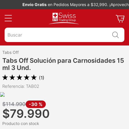
Envío Gratis
en Pedidos Mayores a $32,990. ¡Aprovecha!
Buscar
Tabs Off
Tabs Off Solución para Carnosidades 15
ml 3 Und.
★
★
★
★
★
(
1
)
Referencia
:
TAB02
$
114
.
990
-
30 %
$
79
.
990
Producto con stock