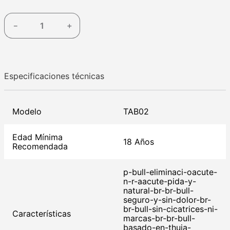
－
＋
Especificaciones técnicas
Modelo
TAB02
Edad Mínima
18 Años
Recomendada
p-bull-eliminaci-oacute-
n-r-aacute-pida-y-
natural-br-br-bull-
seguro-y-sin-dolor-br-
br-bull-sin-cicatrices-ni-
Características
marcas-br-br-bull-
basado-en-thuja-