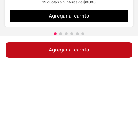
12
cuotas sin interés de
$
3083
Agregar al carrito
Agregar al carrito
Suscríbete
y recibe un cupón para tu próxima compra
QUIERO MI CUPÓN