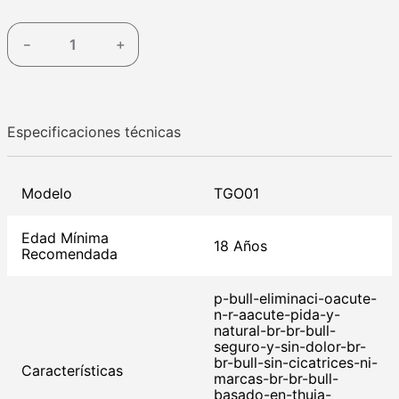
－
＋
Especificaciones técnicas
Modelo
TGO01
Edad Mínima
18 Años
Recomendada
p-bull-eliminaci-oacute-
n-r-aacute-pida-y-
natural-br-br-bull-
seguro-y-sin-dolor-br-
br-bull-sin-cicatrices-ni-
Características
marcas-br-br-bull-
basado-en-thuja-