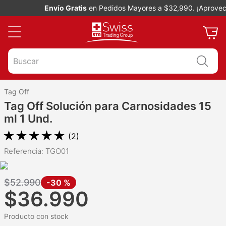
Envío Gratis
en Pedidos Mayores a $32,990. ¡Aprovecha
Buscar
Tag Off
Tag Off Solución para Carnosidades 15
ml 1 Und.
★
★
★
★
★
(
2
)
Referencia
:
TGO01
$
52
.
990
-
30 %
$
36
.
990
Producto con stock