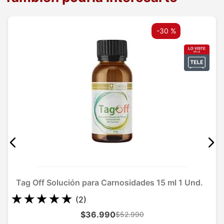
que sinvergüenzas. Deberían ser ilegales y
prohibidos estos avisos y esta publicidad engañosa.
-
30 %
Tag Off Solución para Carnosidades 15 ml 1 Und.
★
★
★
★
★
(
2
)
$36.990
$52.990