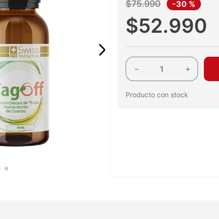
$
75
.
990
-
30 %
$
52
.
990
－
＋
Producto con stock