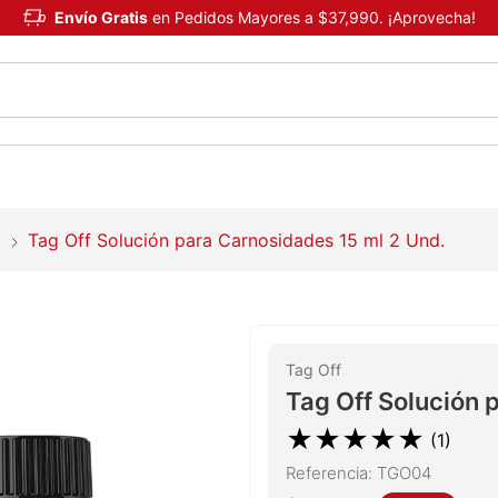
Envío Gratis
en Pedidos Mayores a $37,990. ¡Aprovecha!
Tag Off Solución para Carnosidades 15 ml 2 Und.
Tag Off
Tag Off Solución 
★
★
★
★
★
(
1
)
Referencia
:
TGO04