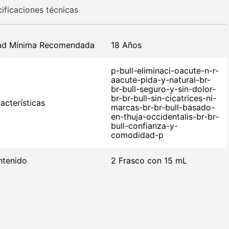
ificaciones técnicas
ad Mínima Recomendada
18 Años
p-bull-eliminaci-oacute-n-r-
aacute-pida-y-natural-br-
br-bull-seguro-y-sin-dolor-
br-br-bull-sin-cicatrices-ni-
acterísticas
marcas-br-br-bull-basado-
en-thuja-occidentalis-br-br-
bull-confianza-y-
comodidad-p
tenido
2 Frasco con 15 mL