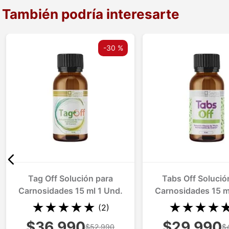
También podría interesarte
-
30 %
Tag Off Solución para
Tabs Off Solució
Carnosidades 15 ml 1 Und.
Carnosidades 15 m
★
★
★
★
★
★
★
★
★
(
2
)
$36.990
$29.990
$52.990
$