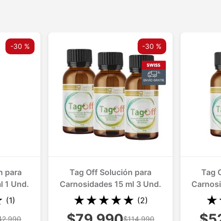
-
30 %
-
30 %
n para
Tag Off Solución para
Tag O
l 1 Und.
Carnosidades 15 ml 3 Und.
Carnosi
★
★
★
★
★
★
★
(
1
)
(
2
)
$79.990
$5
42.990
$114.990