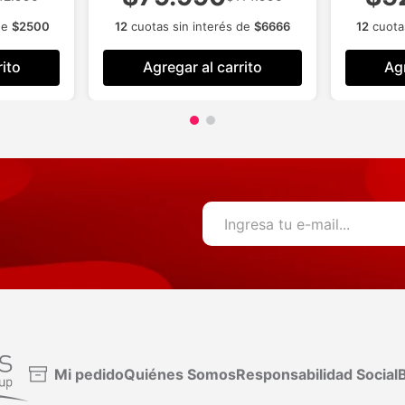
de
$
2500
12
cuotas sin interés de
$
6666
12
cuota
rito
Agregar al carrito
Agr
Mi pedido
Quiénes Somos
Responsabilidad Social
B