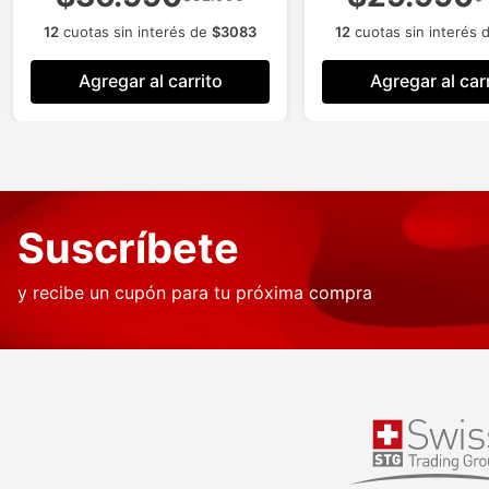
12
cuotas sin interés de
$
3083
12
cuotas sin interés 
Agregar al carrito
Agregar al car
Suscríbete
y recibe un cupón para tu próxima compra