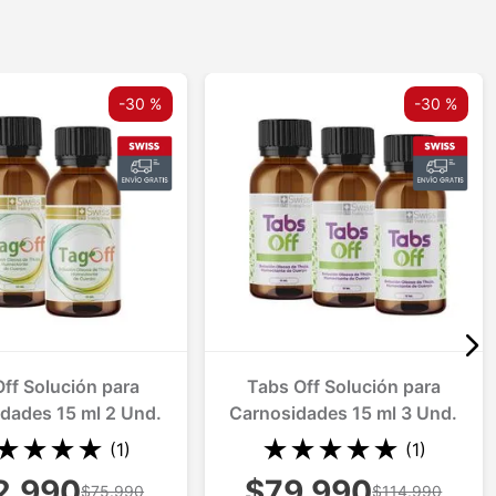
-
30 %
-
30 %
-
30 %
ff Solución para
Tabs Off Solución para
dades 15 ml 2 Und.
Carnosidades 15 ml 3 Und.
★
★
★
★
★
★
★
★
★
(
1
)
(
1
)
2.990
$79.990
$75.990
$114.990