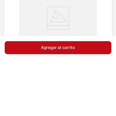
Agregar al carrito
Veinophytol Pro 60 Caps Sin Várices ni Piernas
Cansadas 2 Meses
★
★
★
★
★
(
1
)
$69.990
$99.990
12
cuotas sin interés de
$
5833
Agregar al carrito