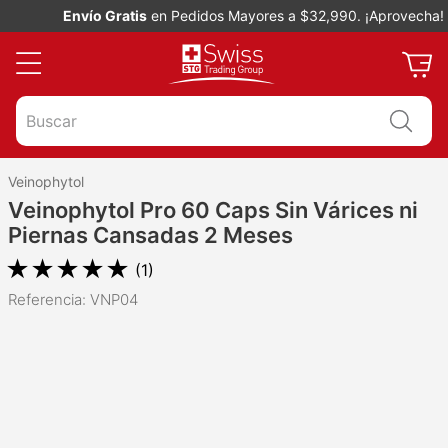
Envío Gratis
en Pedidos Mayores a $32,990. ¡Aprovecha!
Buscar
Veinophytol
Veinophytol Pro 60 Caps Sin Várices ni
Piernas Cansadas 2 Meses
★
★
★
★
★
(
1
)
Referencia
:
VNP04