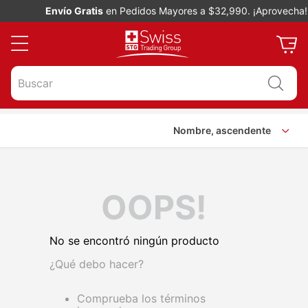
Envío Gratis
en Pedidos Mayores a $32,990. ¡Aprovecha!
Buscar
Nombre, ascendente
OOPS!
No se encontró ningún producto
¿Qué debo hacer?
Comprueba los términos