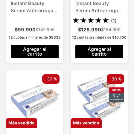
Instant Beauty
Instant Beauty
Serum Anti-arrugas
Serum Anti-arrugas
para 2 Meses
para 3 Meses
★
★
★
★
★
(
1
)
$99.990
$128.990
$142.990
$184.990
12
cuotas sin interés de
$
8333
12
cuotas sin interés de
$
10
.
750
Agregar al
Agregar al
carrito
carrito
-
30 %
-
30 %
Más vendido
Más vendido