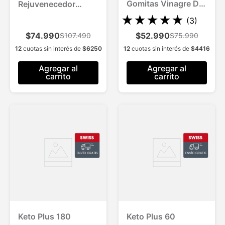
Gomitas Vinagre De
Rejuvenecedor
Manzana Quema
Doble Acción para 3
★
★
★
★
★
(
3
)
Grasa Sin Azúcar
Meses Efecto Flash
$74.990
$52.990
$107.490
$75.990
y Duradero Todo
12
cuotas sin interés de
$
6250
12
cuotas sin interés de
$
4416
Tipo de Piel
Agregar al
Agregar al
carrito
carrito
Keto Plus 180
Keto Plus 60