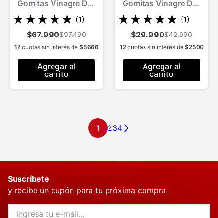
Gomitas Vinagre De
Gomitas Vinagre De
Manzana Quema
Manzana Quema
★
★
★
★
★
★
★
★
★
★
(
1
)
(
1
)
Grasa Sin Azúcar
Grasa Sin Azúcar
$67.990
$29.990
$97.490
$42.990
12
cuotas sin interés de
$
5666
12
cuotas sin interés de
$
2500
Agregar al
Agregar al
carrito
carrito
1
2
3
4
Suscríbete
y recibe un cupón para tu próxima compra