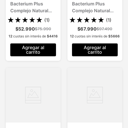
Bacterium Plus
Bacterium Plus
Complejo Natural
Complejo Natural
Probiótico para 2
Probiótico para 3
★
★
★
★
★
★
★
★
★
★
(
1
)
(
1
)
Meses
Meses
$52.990
$67.990
$75.990
$97.490
12
cuotas sin interés de
$
4416
12
cuotas sin interés de
$
5666
Agregar al
Agregar al
carrito
carrito