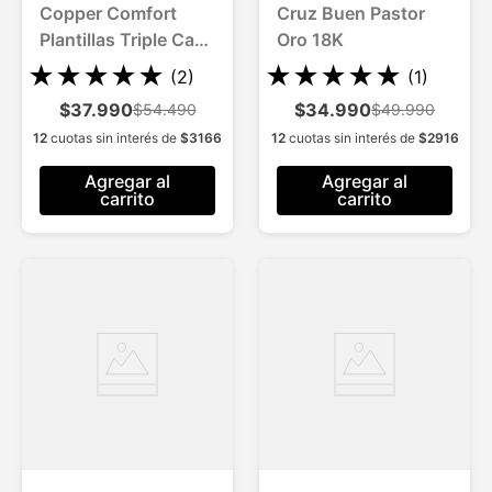
Copper Comfort
Cruz Buen Pastor
Plantillas Triple Capa
Oro 18K
con Cobre
★
★
★
★
★
★
★
★
★
★
(
2
)
(
1
)
$37.990
$34.990
$54.490
$49.990
12
cuotas sin interés de
$
3166
12
cuotas sin interés de
$
2916
Agregar al
Agregar al
carrito
carrito