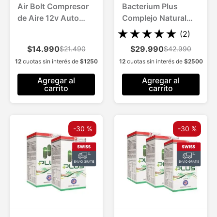
Air Bolt Compresor
Bacterium Plus
de Aire 12v Auto
Complejo Natural
Bicicleta Moto
Probiótico para 1
★
★
★
★
★
(
2
)
Mes
$14.990
$29.990
$21.490
$42.990
12
cuotas sin interés de
$
1250
12
cuotas sin interés de
$
2500
Agregar al
Agregar al
carrito
carrito
-
30 %
-
30 %