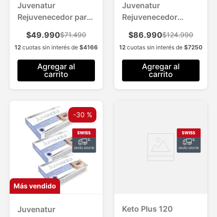
Juvenatur
Juvenatur
Rejuvenecedor para
Rejuvenecedor
1 Mes Efecto Flash y
Doble Acción para 2
$49.990
$86.990
$71.490
$124.990
Duradero
Meses Efecto Flash
12
cuotas sin interés de
$
4166
12
cuotas sin interés de
$
7250
y Duradero Todo
Tipo de Piel
Agregar al
Agregar al
carrito
carrito
-
30 %
Más vendido
Keto Plus 120
Juvenatur