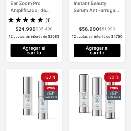
Ear Zoom Pro
Instant Beauty
Amplificador de
Serum Anti-arrugas
Sonido 1 Und.
para 1 Mes
★
★
★
★
★
(
1
)
$24.990
$56.990
$35.490
$81.990
12
cuotas sin interés de
$
2083
12
cuotas sin interés de
$
4750
Agregar al
Agregar al
carrito
carrito
-
30 %
-
30 %