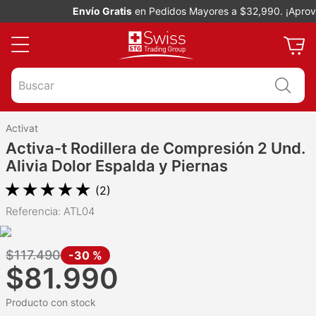
Envío Gratis
en Pedidos Mayores a $32,990. ¡Aprovec
Buscar
Activat
Activa-t Rodillera de Compresión 2 Und.
Alivia Dolor Espalda y Piernas
★
★
★
★
★
(
2
)
Referencia
:
ATL04
$
117
.
490
-
30 %
$
81
.
990
Producto con stock