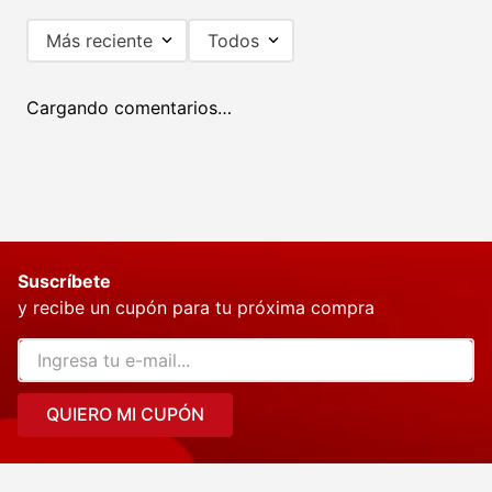
Más reciente
Todos
Cargando comentarios…
También podría interesarte
-
30 %
Activa-t Rodillera de Compresión 2 Und. Alivia
Dolor Espalda y Piernas
Cargando comentarios…
$81.990
$117.490
12
cuotas sin interés de
$
6833
Agregar al carrito