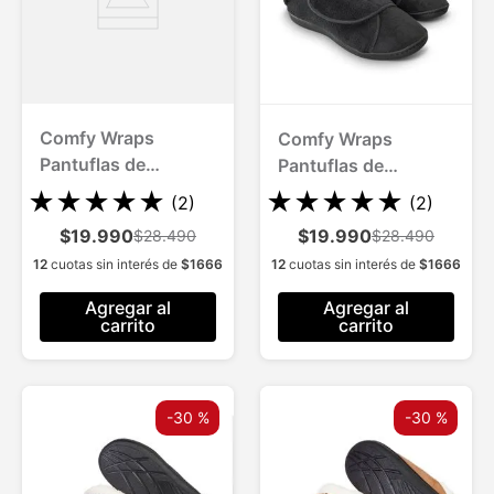
Comfy Wraps
Comfy Wraps
Pantuflas de
Pantuflas de
Descanso con Cierre
Descanso con Cierre
★
★
★
★
★
★
★
★
★
★
(
2
)
(
2
)
Ajustable
Ajustable
$19.990
$19.990
$28.490
$28.490
12
cuotas sin interés de
$
1666
12
cuotas sin interés de
$
1666
Agregar al
Agregar al
carrito
carrito
-
30 %
-
30 %