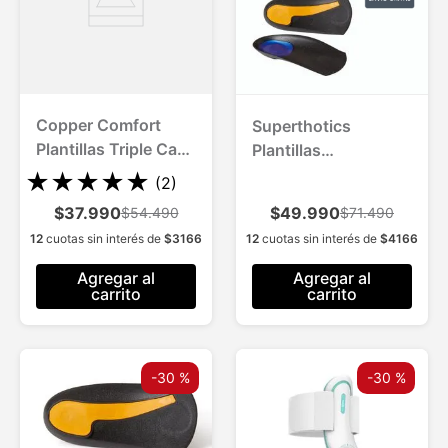
Copper Comfort
Superthotics
Plantillas Triple Capa
Plantillas
con Cobre
Ortopedicas 2 Pares
★
★
★
★
★
(
2
)
$37.990
$49.990
$54.490
$71.490
12
cuotas sin interés de
$
3166
12
cuotas sin interés de
$
4166
Agregar al
Agregar al
carrito
carrito
-
30 %
-
30 %