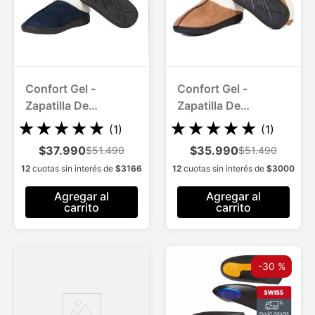
Confort Gel -
Confort Gel -
Zapatilla De
Zapatilla De
Descanso - Azul
Descanso - Cafe
★
★
★
★
★
★
★
★
★
★
(
1
)
(
1
)
$37.990
$35.990
$51.490
$51.490
12
cuotas sin interés de
$
3166
12
cuotas sin interés de
$
3000
Agregar al
Agregar al
carrito
carrito
-
30 %