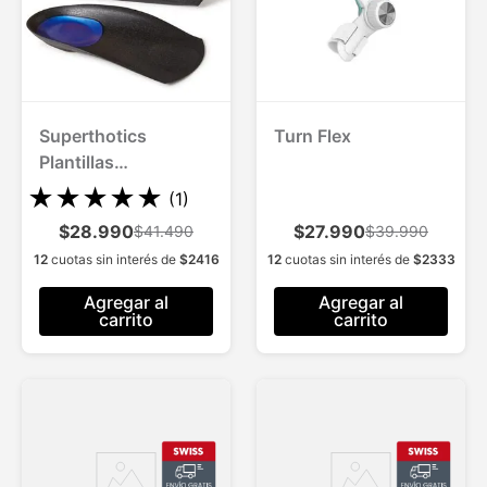
Superthotics
Turn Flex
Plantillas
Ortopedicas 2 Und.
★
★
★
★
★
(
1
)
$28.990
$27.990
$41.490
$39.990
12
cuotas sin interés de
$
2416
12
cuotas sin interés de
$
2333
Agregar al
Agregar al
carrito
carrito