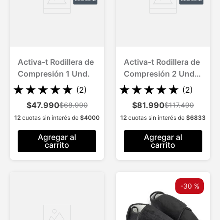
Activa-t Rodillera de
Activa-t Rodillera de
Compresión 1 Und.
Compresión 2 Und.
Alivia Dolor Espalda
★
★
★
★
★
★
★
★
★
★
(
2
)
(
2
)
y Piernas
$47.990
$81.990
$68.990
$117.490
12
cuotas sin interés de
$
4000
12
cuotas sin interés de
$
6833
Agregar al
Agregar al
carrito
carrito
-
30 %