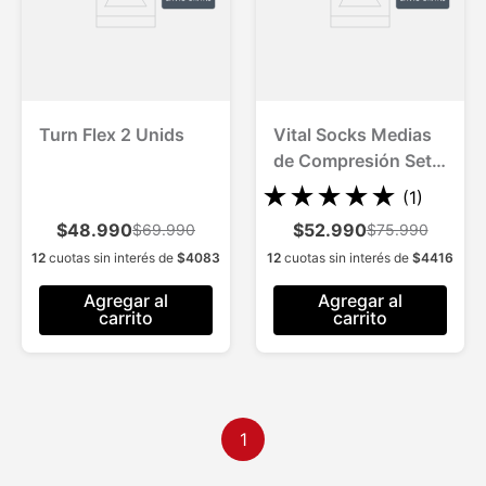
Turn Flex 2 Unids
Vital Socks Medias
de Compresión Set 3
Und Alivio y
★
★
★
★
★
(
1
)
Comodidad
$48.990
$52.990
$69.990
$75.990
Instantánea (2 Pares
12
cuotas sin interés de
$
4083
12
cuotas sin interés de
$
4416
Beige + 1 Ng)
Agregar al
Agregar al
carrito
carrito
1