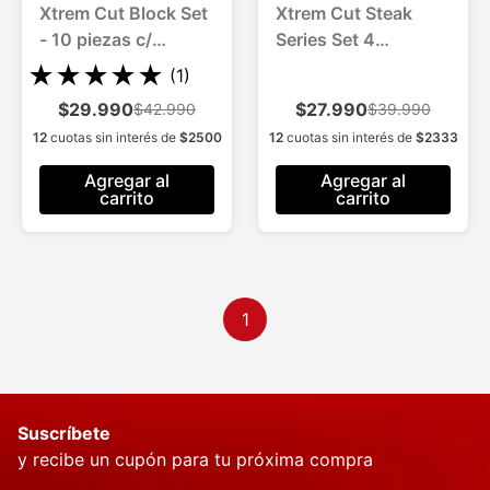
Xtrem Cut Block Set
Xtrem Cut Steak
- 10 piezas c/
Series Set 4
Afilador Acero Inox
Cuchillos p/Carne
★
★
★
★
★
(
1
)
$29.990
$27.990
$42.990
$39.990
12
cuotas sin interés de
$
2500
12
cuotas sin interés de
$
2333
Agregar al
Agregar al
carrito
carrito
1
Suscríbete
y recibe un cupón para tu próxima compra