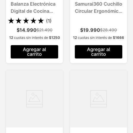
Balanza Electrónica
Samurai360 Cuchillo
Digital de Cocina
Circular Ergonómico
Hasta 5kg
c/base
★
★
★
★
★
(
1
)
$14.990
$19.990
$21.490
$28.490
12
cuotas sin interés de
$
1250
12
cuotas sin interés de
$
1666
Agregar al
Agregar al
carrito
carrito