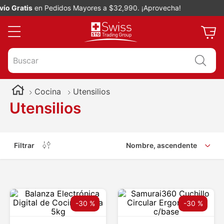
o Gratis
en Pedidos Mayores a $32,990. ¡Aprovecha!
Buscar
Cocina
Utensilios
Utensilios
Filtrar
Nombre, ascendente
-
30 %
-
30 %