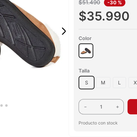
$
51
.
490
-
30 %
$
35
.
990
Color
Talla
S
M
L
X
－
＋
Producto con stock