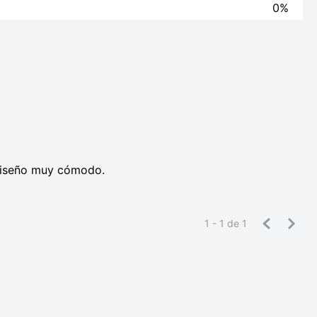
0%
y diseño muy cómodo.
1 - 1
de
1