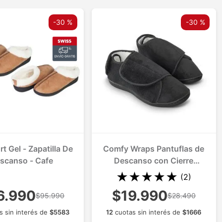
-
30 %
-
30 %
t Gel - Zapatilla De
Comfy Wraps Pantuflas de
scanso - Cafe
Descanso con Cierre
Ajustable
★
★
★
★
★
(
2
)
6.990
$19.990
$95.990
$28.490
s sin interés de
$
5583
12
cuotas sin interés de
$
1666