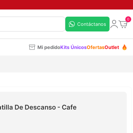
0
Contáctanos
Mi pedido
Kits Únicos
Ofertas
Outlet
atilla De Descanso - Cafe