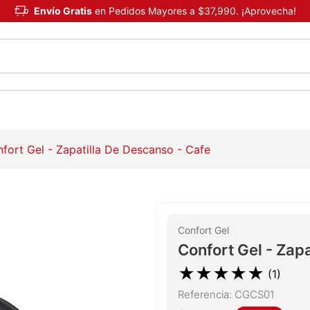
Envío Gratis
en Pedidos Mayores a $37,990. ¡Aprovecha!
fort Gel - Zapatilla De Descanso - Cafe
Confort Gel
Confort Gel - Zap
★
★
★
★
★
(
1
)
Referencia
:
CGCS01