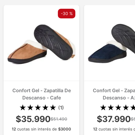
-
30 %
Confort Gel - Zapatilla De
Confort Gel - Zapa
Descanso - Cafe
Descanso - A
★
★
★
★
★
★
★
★
★
(
1
)
$35.990
$37.990
$51.490
$
12
cuotas sin interés de
$
3000
12
cuotas sin interés