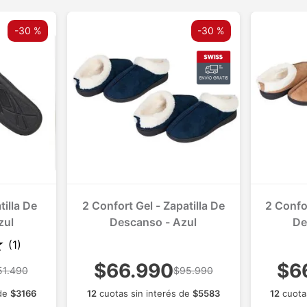
-
30 %
-
30 %
tilla De
2 Confort Gel - Zapatilla De
2 Confor
zul
Descanso - Azul
De
★
(
1
)
$66.990
$6
51.490
$95.990
 de
$
3166
12
cuotas sin interés de
$
5583
12
cuota