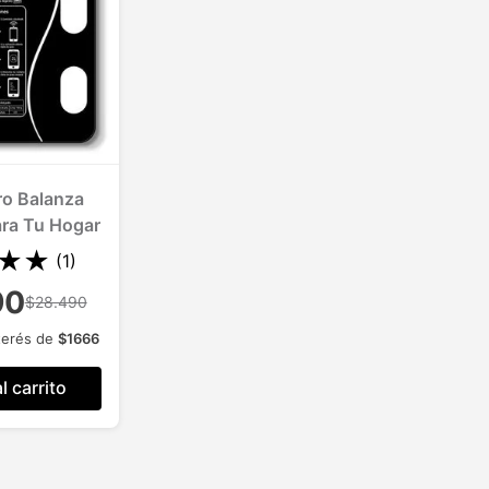
ro Balanza
ara Tu Hogar
★
★
(
1
)
90
$28.490
terés de
$
1666
l carrito