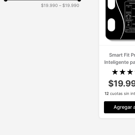
$19.990
–
$19.990
Smart Fit P
Inteligente p
★
★
★
$19.9
12
cuotas sin in
Agregar a