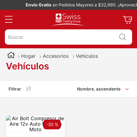
Envío Gratis
en Pedidos Mayores a $32,990. ¡Aprovech
Buscar
Hogar
Accesorios
Vehículos
Vehículos
Filtrar
Nombre, ascendente
-
30 %