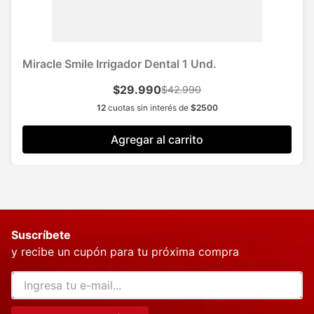
Miracle Smile Irrigador Dental 1 Und.
$29.990
$42.990
12
cuotas sin interés de
$
2500
Agregar al carrito
Suscríbete
y recibe un cupón para tu próxima compra