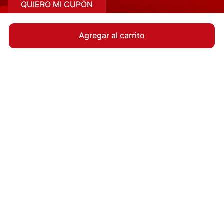
QUIERO MI CUPÓN
Agregar al carrito
Quiénes Somos
Responsabilidad Social
Beneficios para ti
¿Dónde estamos?
Herrera 1250, Región
Metropolitana, Chile, 8350097