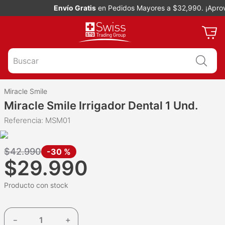
Envío Gratis
en Pedidos Mayores a $32,990. ¡Aprove
Buscar
Miracle Smile
Miracle Smile Irrigador Dental 1 Und.
Referencia
:
MSM01
$
42
.
990
-
30 %
$
29
.
990
Producto con stock
－
＋