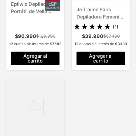
Epilwiz Depiladora
Je T'aime Paris
Portátil de Vello
Depiladora Femenina
Facial 2 Und.
1 Und. con 4
★
★
★
★
★
(
1
)
Accesorios
$90.990
$39.990
$129.990
$57.490
Intercambiables
12
cuotas sin interés de
$
7583
12
cuotas sin interés de
$
3333
Agregar al
Agregar al
carrito
carrito