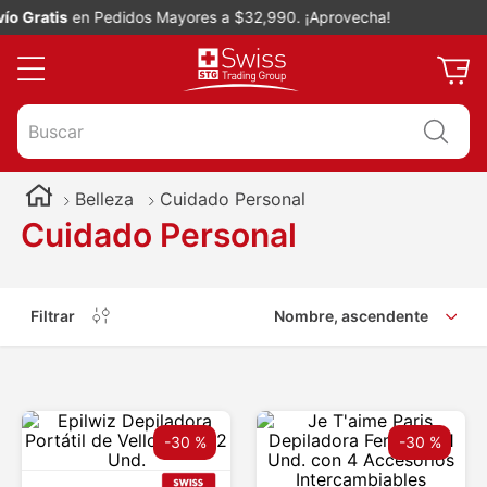
o Gratis
en Pedidos Mayores a $32,990. ¡Aprovecha!
Buscar
Belleza
Cuidado Personal
Cuidado Personal
Filtrar
Nombre, ascendente
-
30 %
-
30 %