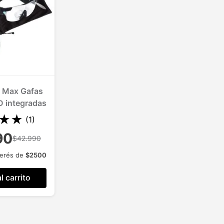
 Max Gafas
D integradas
★
★
(
1
)
90
$42.990
terés de
$
2500
l carrito