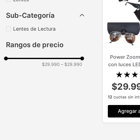
Sub-Categoría
Lentes de Lectura
Rangos de precio
Power Zoom
con luces LE
$29.990
–
$29.990
★
★
★
$29.9
12
cuotas sin in
Agregar a