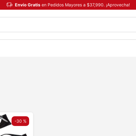
Envío Gratis
en Pedidos Mayores a $37,990. ¡Aprovecha!
-
30 %