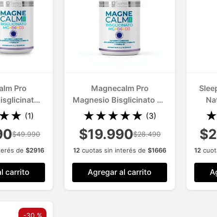
lm Pro
Magnecalm Pro
Slee
sglicinato
Magnesio Bisglicinato 60
Na
ntiestres
Caps Antiestres
I
★
★
★
★
★
★
★
(
1
)
(
3
)
90
$19.990
$2
$49.990
$28.490
terés de
$
2916
12
cuotas sin interés de
$
1666
12
cuot
l carrito
Agregar al carrito
Ag
-
30 %