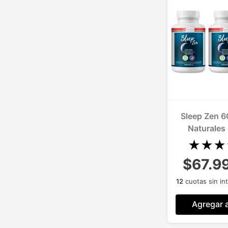
Sleep Zen 6
Naturales 
Insomnio
★
★
★
$67.9
12
cuotas sin in
Agregar a