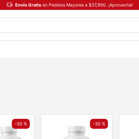
Envío Gratis
en Pedidos Mayores a $37,990. ¡Aprovecha!
-
30 %
-
30 %