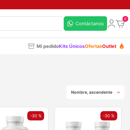
0
Contáctanos
Mi pedido
Kits Únicos
Ofertas
Outlet
Nombre, ascendente
-
30 %
-
30 %