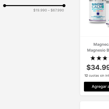
$19.990
–
$67.990
Magneca
Magnesio Bi
120 Caps A
★
★
★
$34.9
12
cuotas sin in
Agregar a