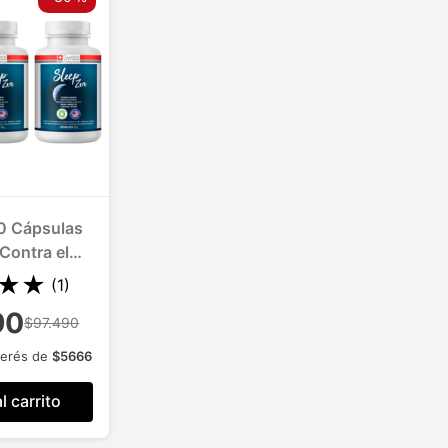
0 Cápsulas
Contra el
 3 Meses
★
★
(
1
)
90
$97.490
terés de
$
5666
l carrito