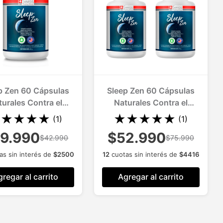
p Zen 60 Cápsulas
Sleep Zen 60 Cápsulas
turales Contra el
Naturales Contra el
nsomnio 1 Mes
Insomnio 2 Meses
★
★
★
★
★
★
★
★
★
★
(
1
)
(
1
)
9.990
$52.990
$42.990
$75.990
as sin interés de
$
2500
12
cuotas sin interés de
$
4416
regar al carrito
Agregar al carrito