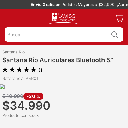
Envío Gratis
en Pedidos Mayores a $32,990. ¡Aprove
Buscar
Santana Rio
Santana Rio Auriculares Bluetooth 5.1
★
★
★
★
★
(
1
)
Referencia
:
ASR01
$
49
.
990
-
30 %
$
34
.
990
Producto con stock