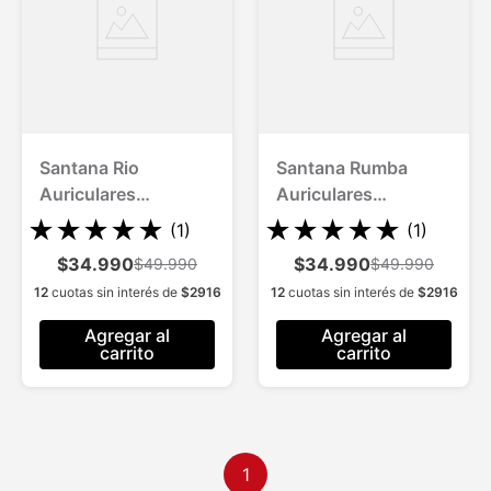
Santana Rio
Santana Rumba
Auriculares
Auriculares
Bluetooth 5.1
Bluetooth 5.1 hasta
★
★
★
★
★
★
★
★
★
★
(
1
)
(
1
)
10 mts de alcance
$34.990
$34.990
$49.990
$49.990
12
cuotas sin interés de
$
2916
12
cuotas sin interés de
$
2916
Agregar al
Agregar al
carrito
carrito
1