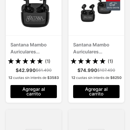
Santana Mambo
Santana Mambo
Auriculares
Auriculares
Inalámbricos con
Inalámbricos con
★
★
★
★
★
★
★
★
★
★
(
1
)
(
1
)
Bluetooth
Bluetooth 2 Und
$42.990
$74.990
$61.490
$107.490
12
cuotas sin interés de
$
3583
12
cuotas sin interés de
$
6250
Agregar al
Agregar al
carrito
carrito