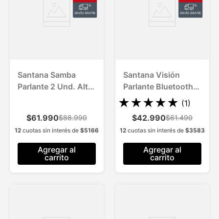
Santana Samba
Santana Visión
Parlante 2 Und. Alta
Parlante Bluetooth
Tecnología
5.3 con luces RGB
★
★
★
★
★
(
1
)
Bluetooth 5.1
$61.990
$42.990
$88.990
$61.490
12
cuotas sin interés de
$
5166
12
cuotas sin interés de
$
3583
Agregar al
Agregar al
carrito
carrito