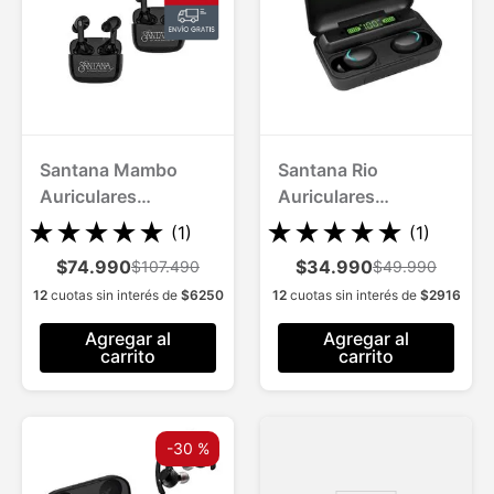
Santana Mambo
Santana Rio
Auriculares
Auriculares
Inalámbricos con
Bluetooth 5.1
★
★
★
★
★
★
★
★
★
★
(
1
)
(
1
)
Bluetooth 2 Und
$74.990
$34.990
$107.490
$49.990
12
cuotas sin interés de
$
6250
12
cuotas sin interés de
$
2916
Agregar al
Agregar al
carrito
carrito
-
30 %