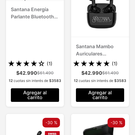
Santana Energía
Parlante Bluetooth
5.3 hasta 20hs de
reproducción
Santana Mambo
Auriculares
Inalámbricos con
★
★
★
★
☆
★
★
★
★
★
(
1
)
(
1
)
Bluetooth
$42.990
$42.990
$61.490
$61.490
12
cuotas sin interés de
$
3583
12
cuotas sin interés de
$
3583
Agregar al
Agregar al
carrito
carrito
-
30 %
-
30 %