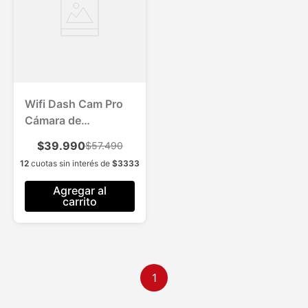
Wifi Dash Cam Pro
Cámara de
Grabación para
$39.990
$57.490
Vehículos 1 Und.
12
cuotas sin interés de
$
3333
Agregar al
carrito
1