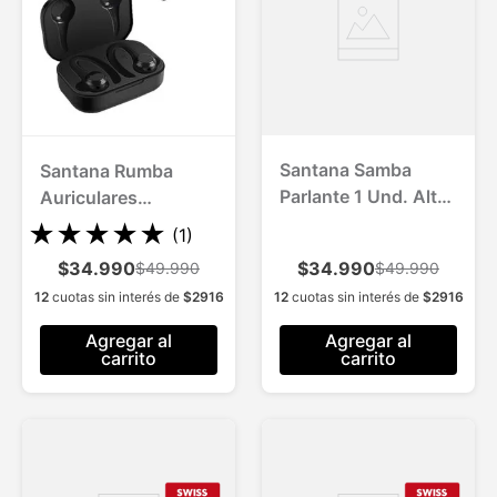
Santana Samba
Santana Rumba
Parlante 1 Und. Alta
Auriculares
Tecnología
Bluetooth 5.1 hasta
★
★
★
★
★
(
1
)
Bluetooth 5.1
10 mts de alcance
$34.990
$34.990
$49.990
$49.990
12
cuotas sin interés de
$
2916
12
cuotas sin interés de
$
2916
Agregar al
Agregar al
carrito
carrito