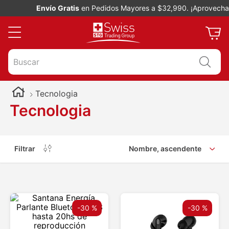
Envío Gratis
en Pedidos Mayores a $32,990. ¡Aprovecha!
Buscar
Tecnologia
Tecnologia
Filtrar
Nombre, ascendente
-
30 %
-
30 %