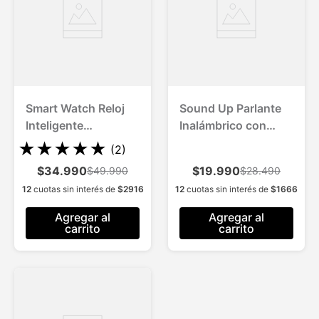
Smart Watch Reloj
Sound Up Parlante
Inteligente
Inalámbrico con
Multifunción 1 Und.
Cargador p/ Celular
★
★
★
★
★
(
2
)
$34.990
$19.990
$49.990
$28.490
12
cuotas sin interés de
$
2916
12
cuotas sin interés de
$
1666
Agregar al
Agregar al
carrito
carrito