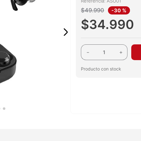
Referencia
:
ASU01
$
49
.
990
-
30 %
$
34
.
990
－
＋
Producto con stock