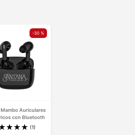
-
30 %
 Mambo Auriculares
ricos con Bluetooth
★
★
★
★
(
1
)