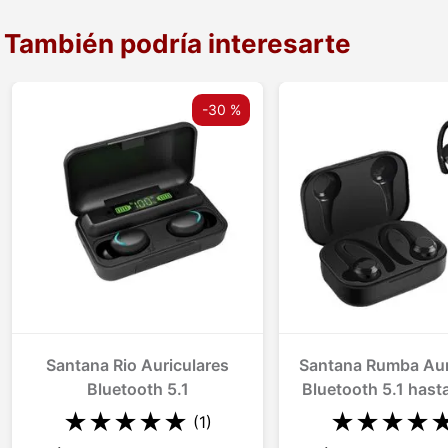
También podría interesarte
-
30 %
Santana Rio Auriculares
Santana Rumba Aur
Bluetooth 5.1
Bluetooth 5.1 hast
de alcance
★
★
★
★
★
★
★
★
★
(
1
)