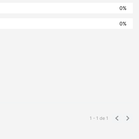
0%
0%
1 - 1
de
1