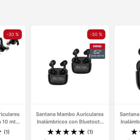
-
30 %
-
30 %
iculares
Santana Mambo Auriculares
Santana
a 10 mts
Inalámbricos con Bluetooth
Inalámb
2 Und
★
★
★
★
★
★
★
(
1
)
(
1
)