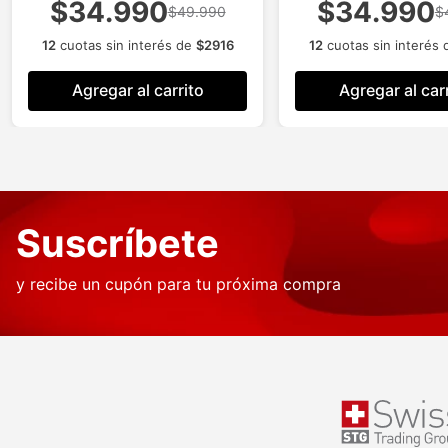
$34.990
$34.990
$49.990
$
12
cuotas sin interés de
$
2916
12
cuotas sin interés
Agregar al carrito
Agregar al car
Suscríbete
y recibe un cupón para tu próxima compra