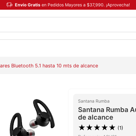
Envío Gratis
en Pedidos Mayores a $37,990. ¡Aprovecha!
res Bluetooth 5.1 hasta 10 mts de alcance
Santana Rumba
Santana Rumba Aur
de alcance
★
★
★
★
★
(
1
)