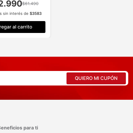
2.990
$61.490
s sin interés de
$
3583
egar al carrito
QUIERO MI CUPÓN
eneficios para ti