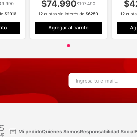
$74.990
$4
49.990
$107.490
 de
$
2916
12
cuotas sin interés de
$
6250
12
cuota
rito
Agregar al carrito
Agr
Mi pedido
Quiénes Somos
Responsabilidad Social
B