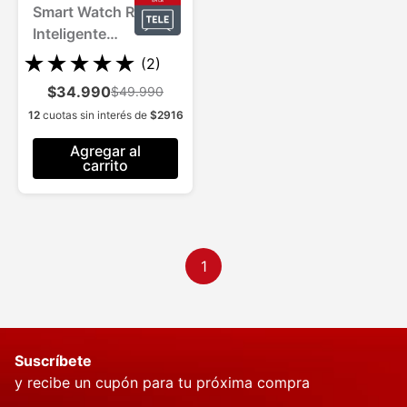
Smart Watch Reloj
Inteligente
Multifunción 1 Und.
★
★
★
★
★
(
2
)
$34.990
$49.990
12
cuotas sin interés de
$
2916
Agregar al
carrito
1
Suscríbete
y recibe un cupón para tu próxima compra