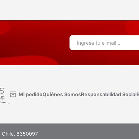
Mi pedido
Quiénes Somos
Responsabilidad Social
B
, Chile, 8350097