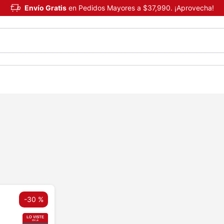
Envío Gratis
en Pedidos Mayores a $37,990. ¡Aprovecha!
-
30 %