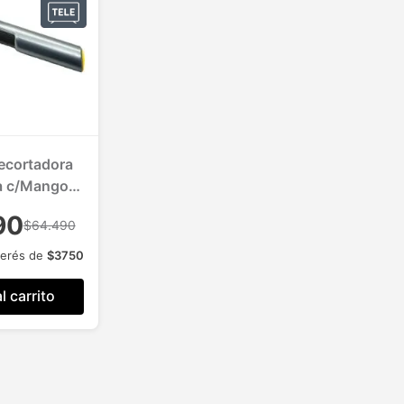
ecortadora
a c/Mango
sible
90
$64.490
terés de
$
3750
l carrito