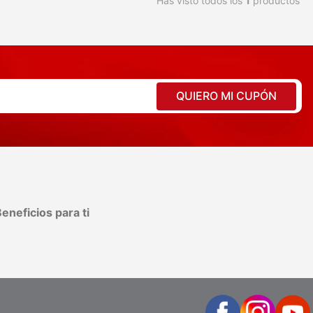
Has visto todos los
1
productos
QUIERO MI CUPÓN
eneficios para ti