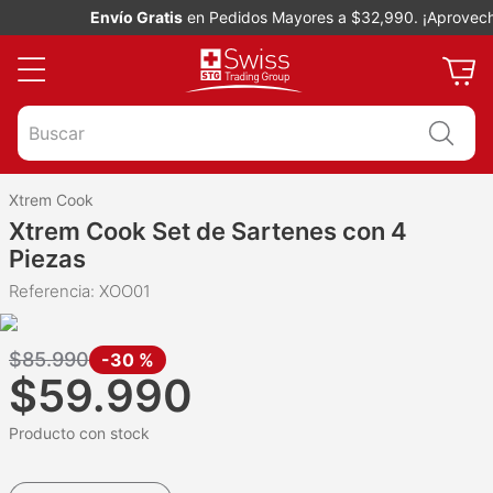
Envío Gratis
en Pedidos Mayores a $32,990. ¡Aprovecha!
Buscar
Xtrem Cook
Xtrem Cook Set de Sartenes con 4
Piezas
Referencia
:
XOO01
$
85
.
990
-
30 %
$
59
.
990
Producto con stock