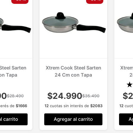
teel Sarten
Xtrem Cook Steel Sarten
Xtrem
on Tapa
24 Cm con Tapa
2
90
$24.990
$2
$28.490
$35.490
terés de
$
1666
12
cuotas sin interés de
$
2083
12
cuot
l carrito
Agregar al carrito
Ag