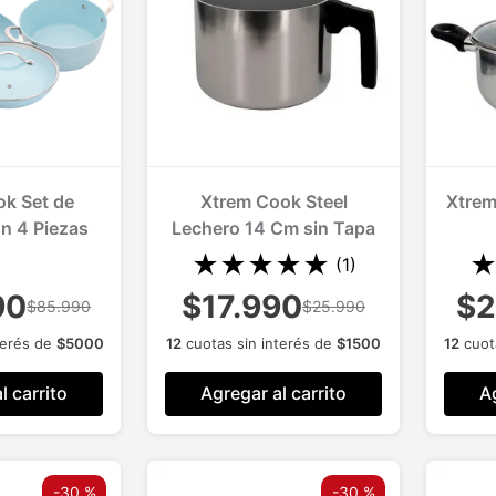
k Set de
Xtrem Cook Steel
Xtrem
n 4 Piezas
Lechero 14 Cm sin Tapa
★
★
★
★
★
(
1
)
90
$17.990
$2
$85.990
$25.990
terés de
$
5000
12
cuotas sin interés de
$
1500
12
cuot
l carrito
Agregar al carrito
Ag
-
30 %
-
30 %