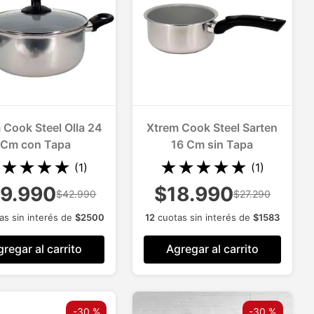
 Cook Steel Olla 24
Xtrem Cook Steel Sarten
Cm con Tapa
16 Cm sin Tapa
★
★
★
★
★
★
★
★
★
★
(
1
)
(
1
)
9.990
$18.990
$42.990
$27.290
as sin interés de
$
2500
12
cuotas sin interés de
$
1583
regar al carrito
Agregar al carrito
-
30 %
-
30 %