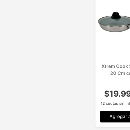
Xtrem Cook S
20 Cm c
$19.9
12
cuotas sin in
Agregar a