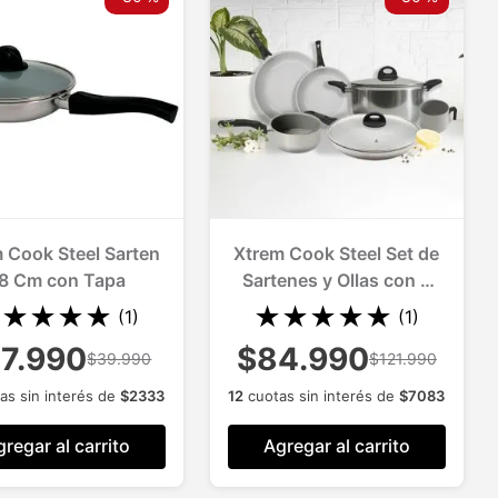
 Cook Steel Sarten
Xtrem Cook Steel Set de
8 Cm con Tapa
Sartenes y Ollas con 6
Piezas
★
★
★
★
★
★
★
★
★
★
(
1
)
(
1
)
7.990
$84.990
$39.990
$121.990
as sin interés de
$
2333
12
cuotas sin interés de
$
7083
regar al carrito
Agregar al carrito