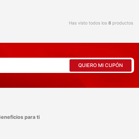
Has visto todos los
8
productos
QUIERO MI CUPÓN
eneficios para ti