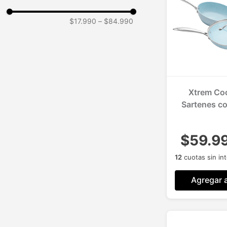
$17.990
–
$84.990
Xtrem Coo
Sartenes co
$59.9
12
cuotas sin in
Agregar a