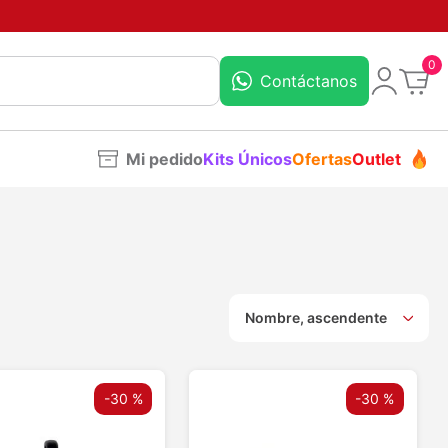
0
Contáctanos
Mi pedido
Kits Únicos
Ofertas
Outlet
Nombre, ascendente
-
30 %
-
30 %