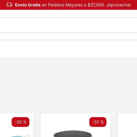
Envío Gratis
en Pedidos Mayores a $37,990. ¡Aprovecha!
-
30 %
-
31 %