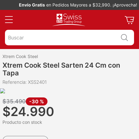
Envío Gratis
en Pedidos Mayores a $32,990. ¡Aprovecha!
Buscar
Xtrem Cook Steel
Xtrem Cook Steel Sarten 24 Cm con
Tapa
Referencia
:
XSS2401
$
35
.
490
-
30 %
$
24
.
990
Producto con stock