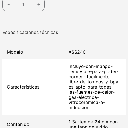
－
＋
Especificaciones técnicas
Modelo
XSS2401
incluye-con-mango-
removible-para-poder-
hornear-facilmente-
libre-de-toxicos-y-bpa-
Características
es-apto-para-todas-
las-fuentes-de-calor-
gas-electrica-
vitroceramica-e-
induccion
1 Sarten de 24 cm con
Contenido
una tapa de vidrio