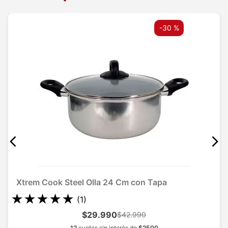
-
30 %
Xtrem Cook Steel Olla 24 Cm con Tapa
★
★
★
★
★
(
1
)
$29.990
$42.990
12
cuotas sin interés de
$
2500