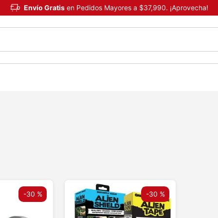
Envío Gratis
en Pedidos Mayores a $37,990. ¡Aprovecha!
-
30 %
-
30 %