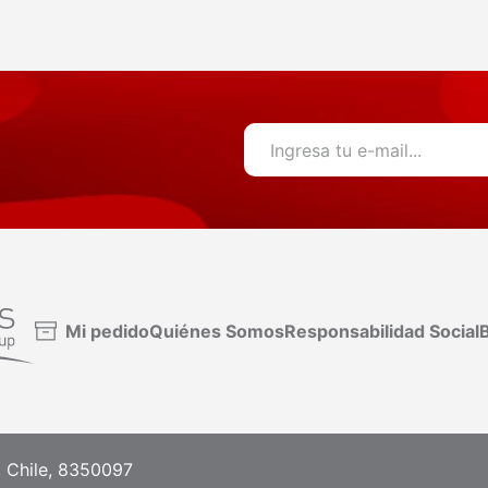
Mi pedido
Quiénes Somos
Responsabilidad Social
B
, Chile, 8350097