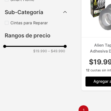
Sub-Categoría
Cintas para Reparar
Rangos de precio
Alien Ta
Adhesiva D
$19.990
–
$49.990
Multiuso P
$19.9
Color Tra
12
cuotas sin in
Agregar a
1