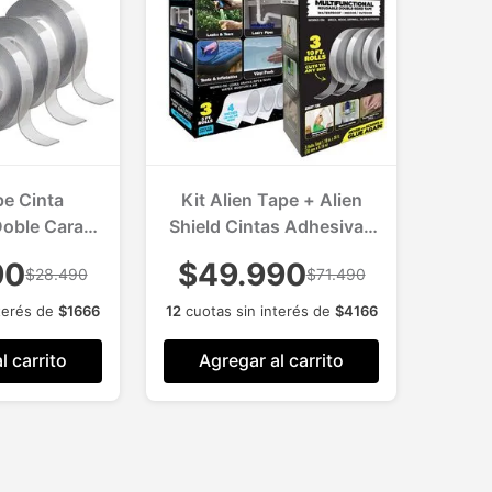
pe Cinta
Kit Alien Tape + Alien
oble Cara
Shield Cintas Adhesivas
ack 3 Und.
Trasparentes Multiuso 6
90
$49.990
$28.490
$71.490
nsparente
Und.
terés de
$
1666
12
cuotas sin interés de
$
4166
l carrito
Agregar al carrito