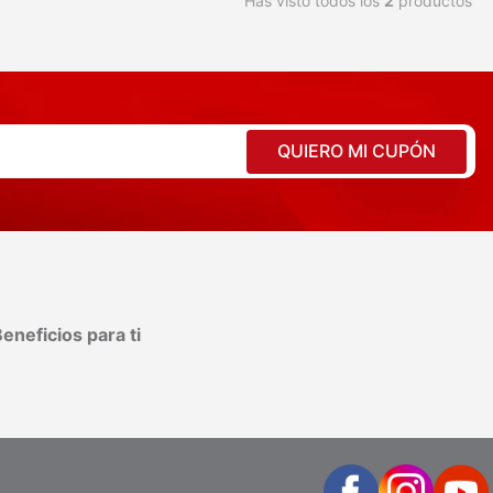
Has visto todos los
2
productos
QUIERO MI CUPÓN
eneficios para ti