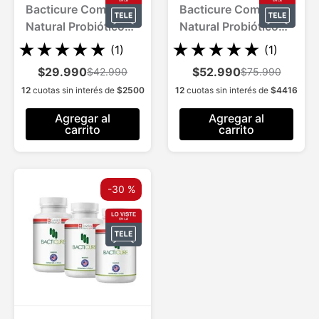
Bacticure Complejo
Bacticure Complejo
Natural Probiótico
Natural Probiótico
para 1 Mes
para 2 Meses
★
★
★
★
★
★
★
★
★
★
(
1
)
(
1
)
$29.990
$52.990
$42.990
$75.990
12
cuotas sin interés de
$
2500
12
cuotas sin interés de
$
4416
Agregar al
Agregar al
carrito
carrito
-
30 %