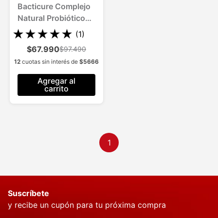
Bacticure Complejo
Natural Probiótico
para 3 Meses
★
★
★
★
★
(
1
)
$67.990
$97.490
12
cuotas sin interés de
$
5666
Agregar al
carrito
1
Suscríbete
y recibe un cupón para tu próxima compra