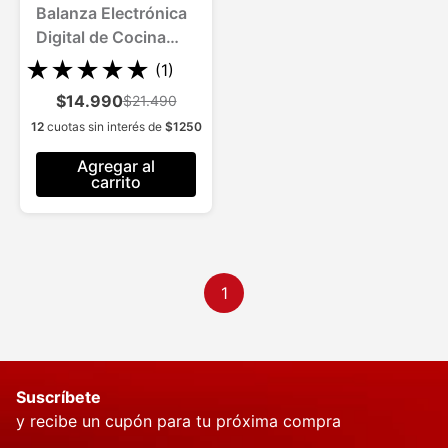
Balanza Electrónica
Digital de Cocina
Hasta 5kg
★
★
★
★
★
(
1
)
$14.990
$21.490
12
cuotas sin interés de
$
1250
Agregar al
carrito
1
Suscríbete
y recibe un cupón para tu próxima compra