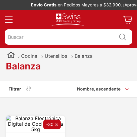
Envío Gratis
en Pedidos Mayores a $32,990. ¡Aprove
Buscar
Cocina
Utensilios
Balanza
Balanza
Filtrar
Nombre, ascendente
-
30 %