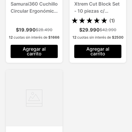
Samurai360 Cuchillo
Xtrem Cut Block Set
Circular Ergonómico
- 10 piezas c/
c/base
Afilador Acero Inox
★
★
★
★
★
(
1
)
$19.990
$29.990
$28.490
$42.990
12
cuotas sin interés de
$
1666
12
cuotas sin interés de
$
2500
Agregar al
Agregar al
carrito
carrito