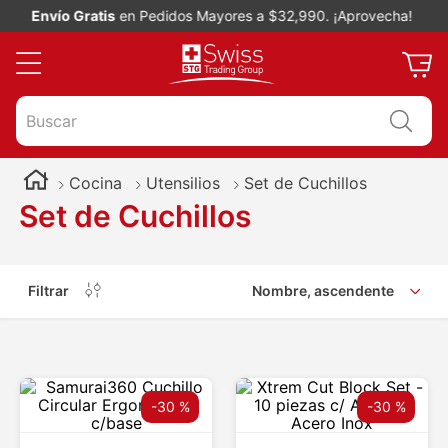
Envío Gratis
en Pedidos Mayores a $32,990. ¡Aprovecha!
Buscar
Cocina
Utensilios
Set de Cuchillos
Set de Cuchillos
Filtrar
Nombre, ascendente
-
30 %
-
30 %